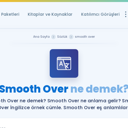
Paketleri
Kitaplar ve Kaynaklar
Katılımcı Görüşleri
Ücretsiz Kayna
Ana Sayfa
Sözlük
smooth over
YDS ve YÖKDİL içi
Sözlük
İngilizce Sınavları
Puan Hesapla
Smooth Over
ne demek
YDS ve YÖKDİL P
Remz
Rehberlik Aracı
th Over ne demek? Smooth Over ne anlama gelir? S
YDS ve YÖKDİL'e H
Over İngilizce örnek cümle. Smooth Over eş anlamlıları
ÖSYM Sınav Ta
Tüm ÖSYM Sınavl