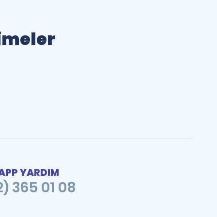
limeler
PP YARDIM
2) 365 01 08