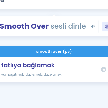
Kampanyalar
Eğitim ve Kitaplar
Blog
Smooth Over
sesli dinle
YDS - YÖKDİL Tüm S
İngilizce Gram
İngilizce Gramer
smooth over (pv)
tatlıya bağlamak
yumuşatmak, düzlemek, düzeltmek