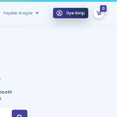
0
Faydalı Araçlar
Üye Girişi
klar
n Ücretsiz Kaynaklar
 için Özel Sözlük
Sepetin Şu An Boş.
ma
?
uan Hesaplama Aracı
i Hoca ile seni sınava hazırlayacak onlarca eğitim seni bekliyor!
Şifremi Hatırlamıyorum
GİRİŞ YAP
mooth
azırlananlar için Öneriler
.
kvimi
ÜYE DEĞİLİM
arı Tek Takvimde