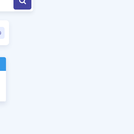
a Özel Fırsatlar
ınavlarla İlgili Haberler
er
 ve Konu Anlatımı