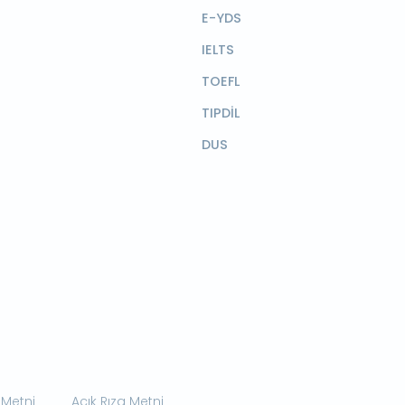
E-YDS
IELTS
TOEFL
TIPDİL
DUS
 Metni
Açık Rıza Metni