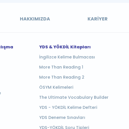
HAKKIMIZDA
KARIYER
alışma
YDS & YÖKDİL Kitapları
İngilizce Kelime Bulmacası
More Than Reading 1
More Than Reading 2
ÖSYM Kelimeleri
e
The Ultimate Vocabulary Builder
YDS - YÖKDİL Kelime Defteri
YDS Deneme Sınavları
YDS-YÖKDİL Soru Tipleri