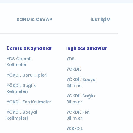
SORU & CEVAP
İLETIŞIM
Ücretsiz Kaynaklar
İngilizce Sınavlar
YDS Önemli
YDS
Kelimeler
YÖKDİL
YÖKDİL Soru Tipleri
YÖKDİL Sosyal
YÖKDİL Sağlık
Bilimler
Kelimeleri
YÖKDİL Sağlık
YÖKDİL Fen Kelimeleri
Bilimleri
YÖKDİL Sosyal
YÖKDİL Fen
Kelimeleri
Bilimleri
YKS-DİL