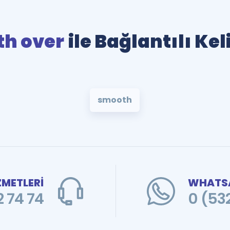
h over
ile Bağlantılı Ke
smooth
ZMETLERİ
WHATSA
 74 74
0 (53