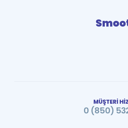
Smoot
MÜŞTERİ Hİ
0 (850) 532