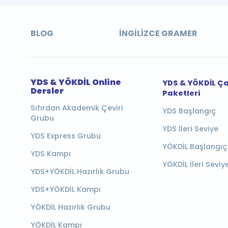
BLOG
İNGILIZCE GRAMER
YDS & YÖKDİL Online
YDS & YÖKDİL Ç
Dersler
Paketleri
Sıfırdan Akademik Çeviri
YDS Başlangıç
Grubu
YDS İleri Seviye
YDS Express Grubu
YÖKDİL Başlangıç
YDS Kampı
YÖKDİL İleri Seviy
YDS+YÖKDİL Hazırlık Grubu
YDS+YÖKDİL Kampı
YÖKDİL Hazırlık Grubu
YÖKDİL Kampı