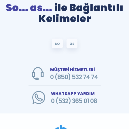
So... as...
ile Bağlantılı
Kelimeler
so
as
MÜŞTERİ HİZMETLERİ
0 (850) 532 74 74
WHATSAPP YARDIM
0 (532) 365 01 08