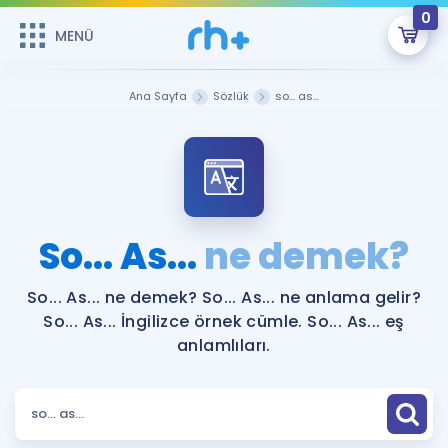
0
MENÜ
MENÜ
Üye Girişi
Ana Sayfa
Sözlük
so... as...
Online Dersler
Sepetin Şu An Boş.
Çalışma Paketleri
Remzi Hoca ile seni sınava hazırlayacak onlarca eğitim seni
bekliyor!
Kitaplar ve Kaynaklar
GİRİŞ YAP
So... As...
ne demek?
Katılımcı Görüşleri
Şifremi Hatırlamıyorum
So... As... ne demek? So... As... ne anlama gelir?
So... As... İngilizce örnek cümle. So... As... eş
ÜYE DEĞİLİM
Faydalı Araçlar
anlamlıları.
Ücretsiz Kaynaklar
Blog
İngilizce Gramer
Hakkımızda
Kariyer
Sözlük
Soru & Cevap
İletişim