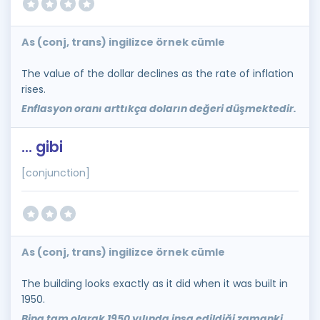
As (conj, trans) ingilizce örnek cümle
The value of the dollar declines as the rate of inflation
rises.
Enflasyon oranı arttıkça doların değeri düşmektedir.
... gibi
[conjunction]
As (conj, trans) ingilizce örnek cümle
The building looks exactly as it did when it was built in
1950.
Bina tam olarak 1950 yılında inşa edildiği zamanki