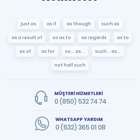
just as
as if
as though
such as
as a result of
so as to
as regards
as to
as of
as for
so... as...
such... as...
not half such
MÜŞTERİ HİZMETLERİ
0 (850) 532 74 74
WHATSAPP YARDIM
0 (532) 365 01 08