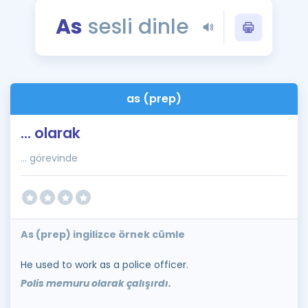
Puan Hesaplama
As
sesli dinle
Rehberlik Aracı
ÖSYM Sınav Takvimi
as (prep)
Kampanyalar
... olarak
Blog
... görevinde
İngilizce Gramer
As (prep) ingilizce örnek cümle
He used to work as a police officer.
Polis memuru olarak çalışırdı.