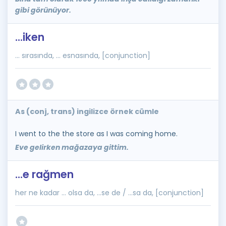
gibi görünüyor.
...iken
... sırasında, ... esnasında, [conjunction]
As (conj, trans) ingilizce örnek cümle
I went to the the store as I was coming home.
Eve gelirken mağazaya gittim.
...e rağmen
her ne kadar ... olsa da, ...se de / ...sa da, [conjunction]