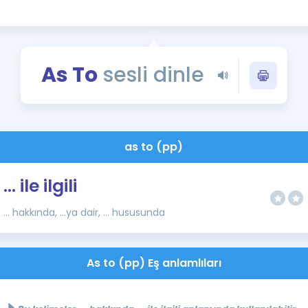
Kampanyalar
Eğitim ve Kitaplar
Blog
As To
sesli dinle
YDS - YÖKDİL Tüm S
İngilizce Gram
İngilizce Gramer
as to (pp)
… ile ilgili
... hakkında, ...ya dair, ... hususunda
As to (pp) Eş anlamlıları