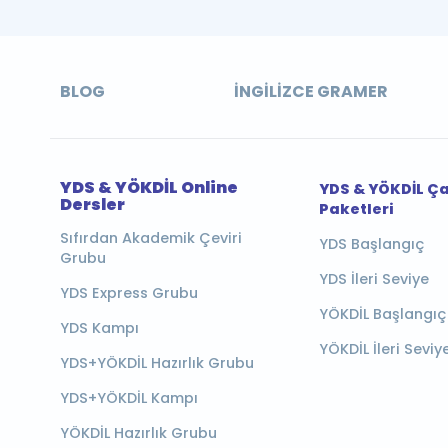
BLOG
İNGILIZCE GRAMER
YDS & YÖKDİL Online
YDS & YÖKDİL Ç
Dersler
Paketleri
Sıfırdan Akademik Çeviri
YDS Başlangıç
Grubu
YDS İleri Seviye
YDS Express Grubu
YÖKDİL Başlangıç
YDS Kampı
YÖKDİL İleri Seviy
YDS+YÖKDİL Hazırlık Grubu
YDS+YÖKDİL Kampı
YÖKDİL Hazırlık Grubu