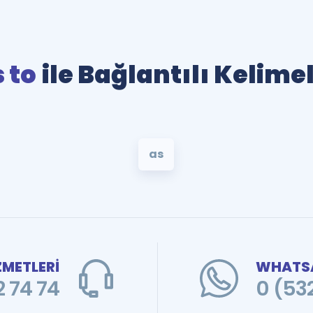
 to
ile Bağlantılı Kelime
as
ZMETLERİ
WHATSA
 74 74
0 (53