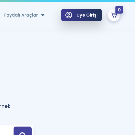
0
Faydalı Araçlar
Üye Girişi
klar
n Ücretsiz Kaynaklar
 için Özel Sözlük
Sepetin Şu An Boş.
ma
uan Hesaplama Aracı
i Hoca ile seni sınava hazırlayacak onlarca eğitim seni bekliyor!
Şifremi Hatırlamıyorum
GİRİŞ YAP
örnek
azırlananlar için Öneriler
kvimi
ÜYE DEĞİLİM
arı Tek Takvimde