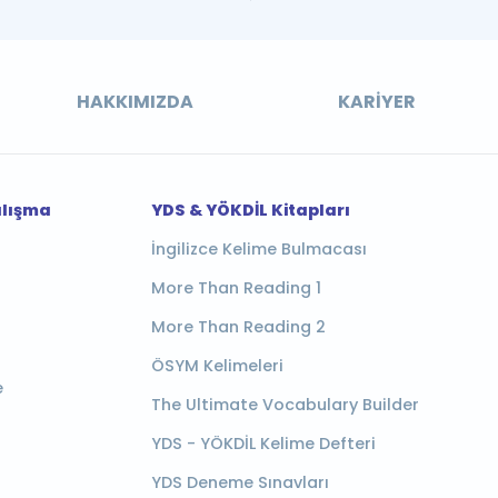
HAKKIMIZDA
KARIYER
alışma
YDS & YÖKDİL Kitapları
İngilizce Kelime Bulmacası
More Than Reading 1
More Than Reading 2
ÖSYM Kelimeleri
e
The Ultimate Vocabulary Builder
YDS - YÖKDİL Kelime Defteri
YDS Deneme Sınavları