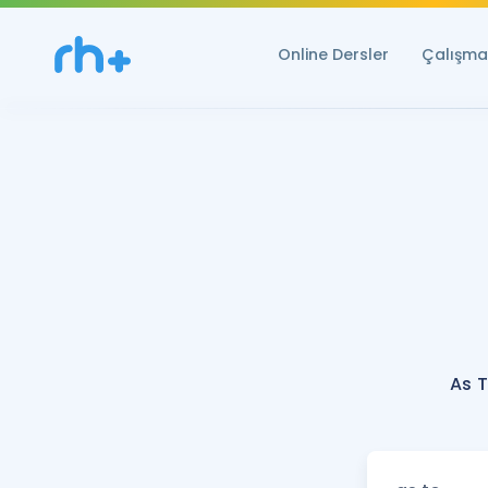
Online Dersler
Çalışma 
As T