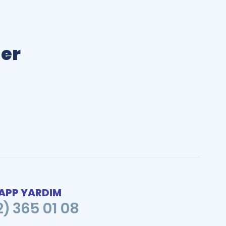
ler
PP YARDIM
2) 365 01 08