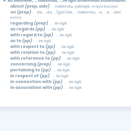
Bu kelimeler, ...hakkında, ...ile ilgili anlamında kullanılabilir.
about
(prep, adv)
: ...hakkında, yaklaşık, oraya buraya
on
(prep)
: ...de, ...da, ...(gün)de, ... hakkında, ...e, ...a, ...den
sonra
regarding
(prep)
: … ile ilgili
as regards
(pp)
: … ile ilgili
with regard to
(pp)
: … ile ilgili
as to
(pp)
: … ile ilgili
with respect to
(pp)
: … ile ilgili
with relation to
(pp)
: … ile ilgili
with reference to
(pp)
: … ile ilgili
concerning
(prep)
: … ile ilgili
pertaining to
(pp)
: … ile ilgili
in respect of
(pp)
: … ile ilgili
in connection with
(pp)
: … ile ilgili
in association with
(pp)
: … ile ilgili