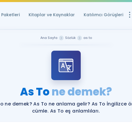
Paketleri
Kitaplar ve Kaynaklar
Katılımcı Görüşleri
Ücretsiz Kayna
Ana Sayfa
Sözlük
as to
YDS ve YÖKDİL içi
Sözlük
İngilizce Sınavları
Puan Hesapla
As To
ne demek?
YDS ve YÖKDİL P
Remz
Rehberlik Aracı
o ne demek? As To ne anlama gelir? As To İngilizce 
YDS ve YÖKDİL'e H
cümle. As To eş anlamlıları.
ÖSYM Sınav Ta
Tüm ÖSYM Sınavl