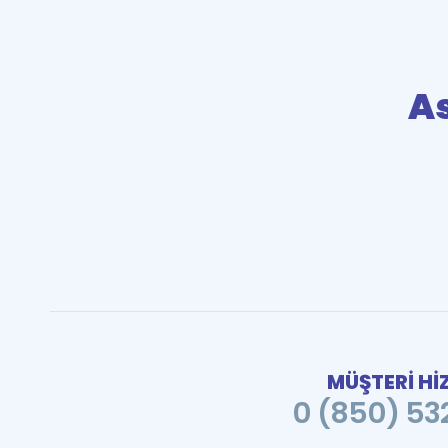
As
MÜŞTERİ Hİ
0 (850) 532