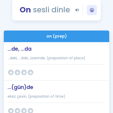
Puan Hesaplama
On
sesli dinle
Rehberlik Aracı
ÖSYM Sınav Takvimi
on (prep)
Kampanyalar
...de, ...da
Blog
...deki, ...daki, üzerinde, (preposition of place)
İngilizce Gramer
...(gün)de
eksiz çeviri, (preposition of time)