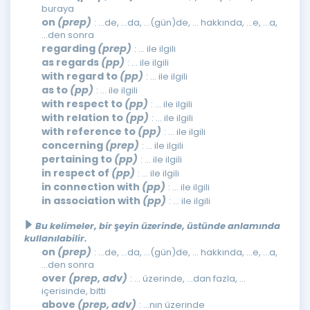
buraya
on
(prep)
: ...de, ...da, ...(gün)de, ... hakkında, ...e, ...a,
...den sonra
regarding
(prep)
: … ile ilgili
as regards
(pp)
: … ile ilgili
with regard to
(pp)
: … ile ilgili
as to
(pp)
: … ile ilgili
with respect to
(pp)
: … ile ilgili
with relation to
(pp)
: … ile ilgili
with reference to
(pp)
: … ile ilgili
concerning
(prep)
: … ile ilgili
pertaining to
(pp)
: … ile ilgili
in respect of
(pp)
: … ile ilgili
in connection with
(pp)
: … ile ilgili
in association with
(pp)
: … ile ilgili
Bu kelimeler, bir şeyin üzerinde, üstünde anlamında
kullanılabilir.
on
(prep)
: ...de, ...da, ...(gün)de, ... hakkında, ...e, ...a,
...den sonra
over
(prep, adv)
: ... üzerinde, ...dan fazla, ...
içerisinde, bitti
above
(prep, adv)
: ...nın üzerinde