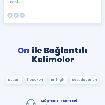
kullanılıyor
On
ile Bağlantılı
Kelimeler
act on
head-on
on high
cast doubt on
MÜŞTERİ HİZMETLERİ