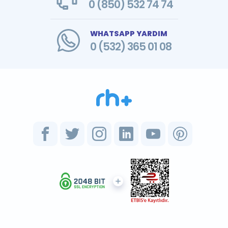
0 (850) 532 74 74
WHATSAPP YARDIM
0 (532) 365 01 08