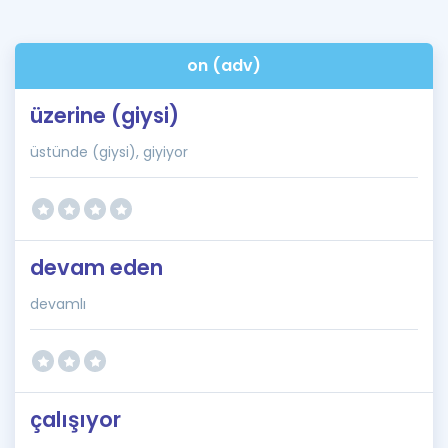
on (adv)
üzerine (giysi)
üstünde (giysi), giyiyor
devam eden
devamlı
çalışıyor