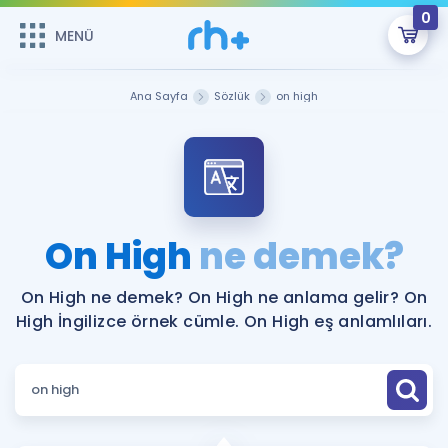
0
MENÜ
MENÜ
Üye Girişi
Ana Sayfa
Sözlük
on high
Online Dersler
Sepetin Şu An Boş.
Çalışma Paketleri
Remzi Hoca ile seni sınava hazırlayacak onlarca eğitim seni
bekliyor!
Kitaplar ve Kaynaklar
GİRİŞ YAP
On High
ne demek?
Katılımcı Görüşleri
Şifremi Hatırlamıyorum
On High ne demek? On High ne anlama gelir? On
High İngilizce örnek cümle. On High eş anlamlıları.
ÜYE DEĞİLİM
Faydalı Araçlar
Ücretsiz Kaynaklar
Blog
İngilizce Gramer
Hakkımızda
Kariyer
Sözlük
Soru & Cevap
İletişim