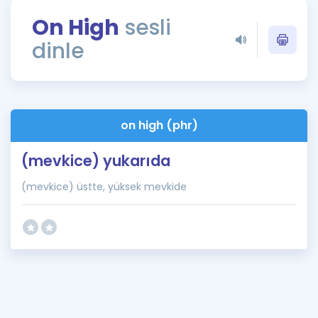
Puan Hesaplama
On High
sesli
dinle
Rehberlik Aracı
ÖSYM Sınav Takvimi
Kampanyalar
on high (phr)
Blog
(mevkice) yukarıda
İngilizce Gramer
(mevkice) üstte, yüksek mevkide