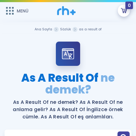
0
MENÜ
MENÜ
Üye Girişi
Ana Sayfa
Sözlük
as a result of
Online Dersler
Sepetin Şu An Boş.
Çalışma Paketleri
Remzi Hoca ile seni sınava hazırlayacak onlarca eğitim seni
bekliyor!
Kitaplar ve Kaynaklar
GİRİŞ YAP
As A Result Of
ne
Katılımcı Görüşleri
demek?
Şifremi Hatırlamıyorum
ÜYE DEĞİLİM
Faydalı Araçlar
As A Result Of ne demek? As A Result Of ne
anlama gelir? As A Result Of İngilizce örnek
Ücretsiz Kaynaklar
Blog
İngilizce Gramer
cümle. As A Result Of eş anlamlıları.
Hakkımızda
Kariyer
Sözlük
Soru & Cevap
İletişim