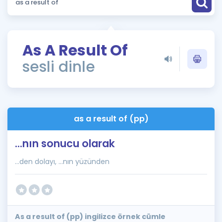
Puan Hesaplama
Rehberlik Aracı
As A Result Of
ÖSYM Sınav Takvimi
sesli dinle
Kampanyalar
Blog
as a result of (pp)
İngilizce Gramer
...nın sonucu olarak
...den dolayı, ...nın yüzünden
As a result of (pp) ingilizce örnek cümle