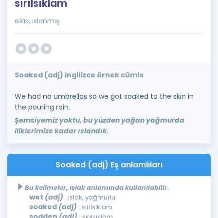
sırılsıklam
ıslak, ıslanmış
Soaked (adj) ingilizce örnek cümle
We had no umbrellas so we got soaked to the skin in
the pouring rain.
Şemsiyemiz yoktu, bu yüzden yağan yağmurda
iliklerimize kadar ıslandık.
Soaked (adj) Eş anlamlıları
Bu kelimeler, ıslak anlamında kullanılabilir.
wet
(adj)
: ıslak, yağmurlu
soaked
(adj)
: sırılsıklam
sodden
(adj)
: sırılsıklam