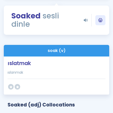
Puan Hesaplama
Soaked
sesli
Rehberlik Aracı
dinle
ÖSYM Sınav Takvimi
Kampanyalar
Blog
soak (v)
İngilizce Gramer
ıslatmak
ıslanmak
Soaked (adj) Collocations