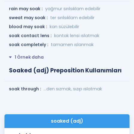
rain may soak :
yağmur sırılsıklam edebilir
sweat may soak :
ter sırılsıklam edebilir
blood may soak :
kan süzülebilir
soak contact lens :
kontak lensi ıslatmak
soak completely :
tamamen ıslanmak
1 Örnek daha
Soaked (adj) Preposition Kullanımları
soak through :
...den sızmak, sızıp ıslatmak
soaked (adj)