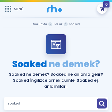
0
MENÜ
MENÜ
Üye Girişi
Ana Sayfa
Sözlük
soaked
Online Dersler
Sepetin Şu An Boş.
Çalışma Paketleri
Remzi Hoca ile seni sınava hazırlayacak onlarca eğitim seni
bekliyor!
Kitaplar ve Kaynaklar
GİRİŞ YAP
Soaked
ne demek?
Katılımcı Görüşleri
Şifremi Hatırlamıyorum
Soaked ne demek? Soaked ne anlama gelir?
Soaked İngilizce örnek cümle. Soaked eş
ÜYE DEĞİLİM
Faydalı Araçlar
anlamlıları.
Ücretsiz Kaynaklar
Blog
İngilizce Gramer
Hakkımızda
Kariyer
Sözlük
Soru & Cevap
İletişim