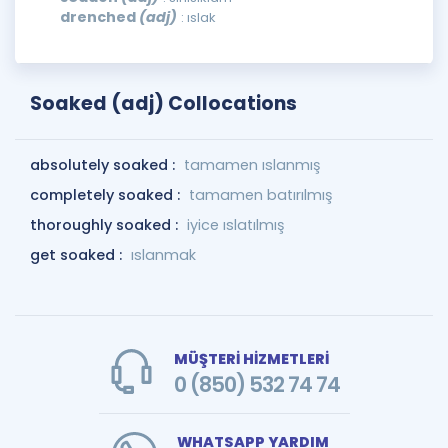
drenched
(adj)
: ıslak
Soaked (adj) Collocations
absolutely soaked :
tamamen ıslanmış
completely soaked :
tamamen batırılmış
thoroughly soaked :
iyice ıslatılmış
get soaked :
ıslanmak
MÜŞTERİ HİZMETLERİ
0 (850) 532 74 74
WHATSAPP YARDIM