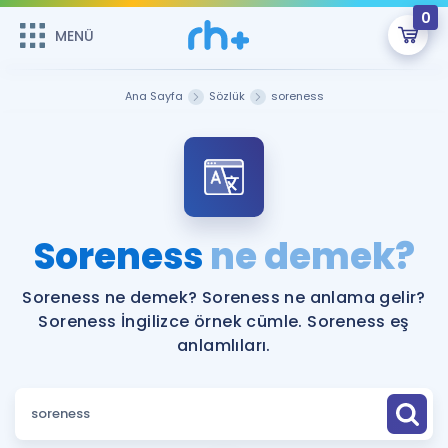
0
MENÜ
MENÜ
Üye Girişi
Ana Sayfa
Sözlük
soreness
Online Dersler
Sepetin Şu An Boş.
Çalışma Paketleri
Remzi Hoca ile seni sınava hazırlayacak onlarca eğitim seni
bekliyor!
Kitaplar ve Kaynaklar
GİRİŞ YAP
Soreness
ne demek?
Katılımcı Görüşleri
Şifremi Hatırlamıyorum
Soreness ne demek? Soreness ne anlama gelir?
Soreness İngilizce örnek cümle. Soreness eş
ÜYE DEĞİLİM
Faydalı Araçlar
anlamlıları.
Ücretsiz Kaynaklar
Blog
İngilizce Gramer
Hakkımızda
Kariyer
Sözlük
Soru & Cevap
İletişim