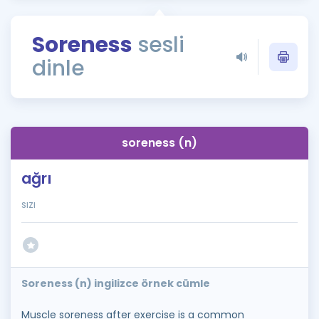
Puan Hesaplama
Soreness
sesli
Rehberlik Aracı
dinle
ÖSYM Sınav Takvimi
Kampanyalar
Blog
soreness (n)
İngilizce Gramer
ağrı
sızı
Soreness (n) ingilizce örnek cümle
Muscle soreness after exercise is a common