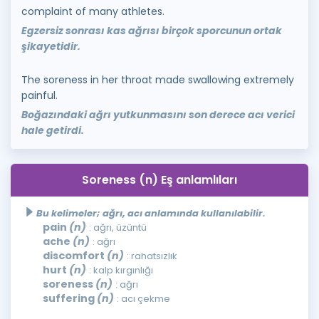
complaint of many athletes.
Egzersiz sonrası kas ağrısı birçok sporcunun ortak
şikayetidir.
The soreness in her throat made swallowing extremely
painful.
Boğazındaki ağrı yutkunmasını son derece acı verici
hale getirdi.
Soreness (n) Eş anlamlıları
Bu kelimeler; ağrı, acı anlamında kullanılabilir.
pain
(n)
: ağrı, üzüntü
ache
(n)
: ağrı
discomfort
(n)
: rahatsızlık
hurt
(n)
: kalp kırgınlığı
soreness
(n)
: ağrı
suffering
(n)
: acı çekme