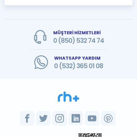
MÜŞTERİ HİZMETLERİ
0 (850) 532 74 74
WHATSAPP YARDIM
0 (532) 365 01 08