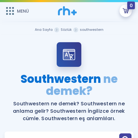
0
MENÜ
MENÜ
Üye Girişi
Ana Sayfa
Sözlük
southwestern
Online Dersler
Sepetin Şu An Boş.
Çalışma Paketleri
Remzi Hoca ile seni sınava hazırlayacak onlarca eğitim seni
bekliyor!
Kitaplar ve Kaynaklar
GİRİŞ YAP
Southwestern
ne
Katılımcı Görüşleri
demek?
Şifremi Hatırlamıyorum
ÜYE DEĞİLİM
Faydalı Araçlar
Southwestern ne demek? Southwestern ne
anlama gelir? Southwestern İngilizce örnek
Ücretsiz Kaynaklar
Blog
İngilizce Gramer
cümle. Southwestern eş anlamlıları.
Hakkımızda
Kariyer
Sözlük
Soru & Cevap
İletişim