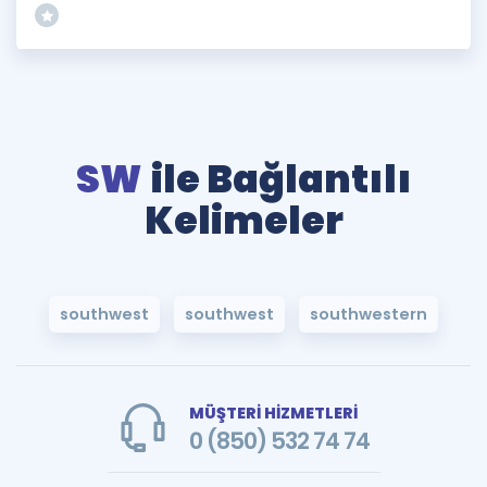
SW
ile Bağlantılı
Kelimeler
southwest
southwest
southwestern
MÜŞTERİ HİZMETLERİ
0 (850) 532 74 74