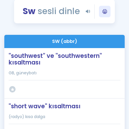
Puan Hesaplama
Sw
sesli dinle
Rehberlik Aracı
ÖSYM Sınav Takvimi
SW (abbr)
Kampanyalar
"southwest" ve "southwestern"
Blog
kısaltması
İngilizce Gramer
GB, güneybatı
"short wave" kısaltması
(radyo) kısa dalga