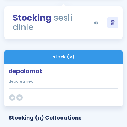
Puan Hesaplama
Stocking
sesli
Rehberlik Aracı
dinle
ÖSYM Sınav Takvimi
Kampanyalar
Blog
stock (v)
İngilizce Gramer
depolamak
depo etmek
Stocking (n) Collocations