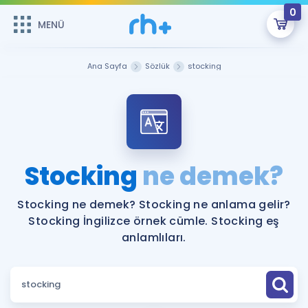
0
MENÜ
MENÜ
Üye Girişi
Ana Sayfa
Sözlük
stocking
Online Dersler
Sepetin Şu An Boş.
Çalışma Paketleri
Remzi Hoca ile seni sınava hazırlayacak onlarca eğitim seni
bekliyor!
Kitaplar ve Kaynaklar
GİRİŞ YAP
Stocking
ne demek?
Katılımcı Görüşleri
Şifremi Hatırlamıyorum
Stocking ne demek? Stocking ne anlama gelir?
Stocking İngilizce örnek cümle. Stocking eş
ÜYE DEĞİLİM
Faydalı Araçlar
anlamlıları.
Ücretsiz Kaynaklar
Blog
İngilizce Gramer
Hakkımızda
Kariyer
Sözlük
Soru & Cevap
İletişim