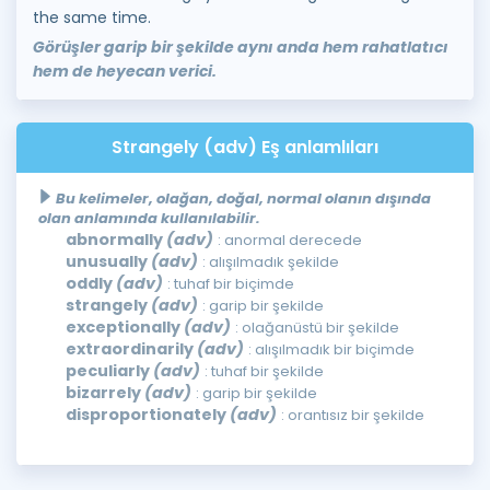
the same time.
Görüşler garip bir şekilde aynı anda hem rahatlatıcı
hem de heyecan verici.
Strangely (adv) Eş anlamlıları
Bu kelimeler, olağan, doğal, normal olanın dışında
olan anlamında kullanılabilir.
abnormally
(adv)
: anormal derecede
unusually
(adv)
: alışılmadık şekilde
oddly
(adv)
: tuhaf bir biçimde
strangely
(adv)
: garip bir şekilde
exceptionally
(adv)
: olağanüstü bir şekilde
extraordinarily
(adv)
: alışılmadık bir biçimde
peculiarly
(adv)
: tuhaf bir şekilde
bizarrely
(adv)
: garip bir şekilde
disproportionately
(adv)
: orantısız bir şekilde