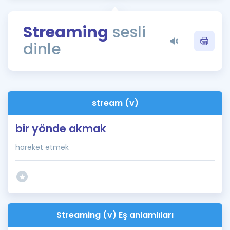
Puan Hesaplama
Streaming
sesli
Rehberlik Aracı
dinle
ÖSYM Sınav Takvimi
Kampanyalar
Blog
stream (v)
İngilizce Gramer
bir yönde akmak
hareket etmek
Streaming (v) Eş anlamlıları