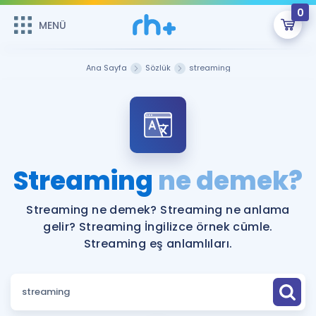
0
MENÜ
MENÜ
Üye Girişi
Ana Sayfa
Sözlük
streaming
Online Dersler
Sepetin Şu An Boş.
Çalışma Paketleri
Remzi Hoca ile seni sınava hazırlayacak onlarca eğitim seni
bekliyor!
Kitaplar ve Kaynaklar
GİRİŞ YAP
Streaming
ne demek?
Katılımcı Görüşleri
Şifremi Hatırlamıyorum
Streaming ne demek? Streaming ne anlama
gelir? Streaming İngilizce örnek cümle.
ÜYE DEĞİLİM
Faydalı Araçlar
Streaming eş anlamlıları.
Ücretsiz Kaynaklar
Blog
İngilizce Gramer
Hakkımızda
Kariyer
Sözlük
Soru & Cevap
İletişim