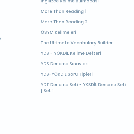
İngilizce Kelime Bulmacası
More Than Reading 1
More Than Reading 2
ÖSYM Kelimeleri
e
The Ultimate Vocabulary Builder
YDS - YÖKDİL Kelime Defteri
YDS Deneme Sınavları
YDS-YÖKDİL Soru Tipleri
YDT Deneme Seti - YKSDİL Deneme Seti
| Set 1