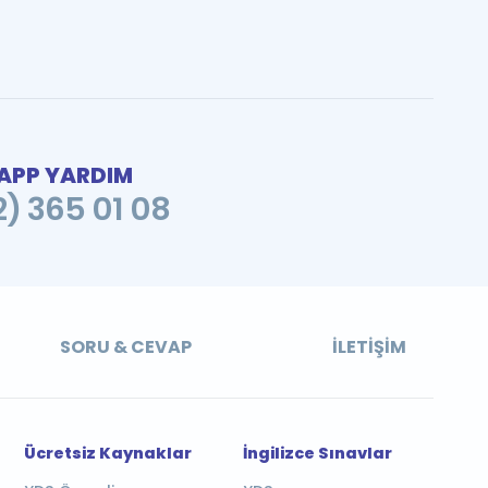
PP YARDIM
2) 365 01 08
SORU & CEVAP
İLETIŞIM
Ücretsiz Kaynaklar
İngilizce Sınavlar