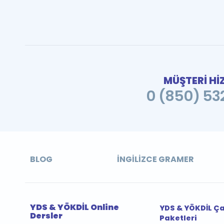
MÜŞTERİ Hİ
0 (850) 532
BLOG
İNGILIZCE GRAMER
YDS & YÖKDİL Online
YDS & YÖKDİL Ç
Dersler
Paketleri