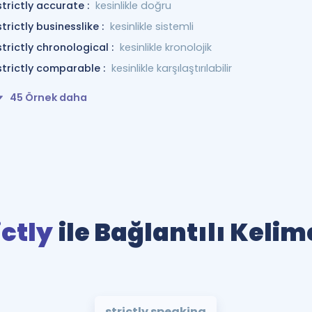
strictly accurate :
kesinlikle doğru
strictly businesslike :
kesinlikle sistemli
strictly chronological :
kesinlikle kronolojik
strictly comparable :
kesinlikle karşılaştırılabilir
45 Örnek daha
ictly
ile Bağlantılı Kelim
strictly speaking