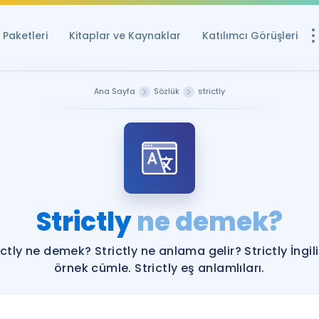
Paketleri
Kitaplar ve Kaynaklar
Katılımcı Görüşleri
Ücretsiz Kayna
Ana Sayfa
Sözlük
strictly
YDS ve YÖKDİL içi
Sözlük
İngilizce Sınavları
Puan Hesapla
Strictly
ne demek?
YDS ve YÖKDİL P
Remz
Rehberlik Aracı
ictly ne demek? Strictly ne anlama gelir? Strictly İngil
YDS ve YÖKDİL'e H
örnek cümle. Strictly eş anlamlıları.
ÖSYM Sınav Ta
Tüm ÖSYM Sınavl