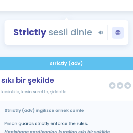
Kampanyalar
Eğitim ve Kitaplar
Blog
Strictly
sesli dinle
YDS - YÖKDİL Tüm S
İngilizce Gram
İngilizce Gramer
strictly (adv)
sıkı bir şekilde
kesinlikle, kesin surette, şiddetle
Strictly (adv) ingilizce örnek cümle
Prison guards strictly enforce the rules.
Hapishane gardiyanları kuralları sıkı bir şekilde