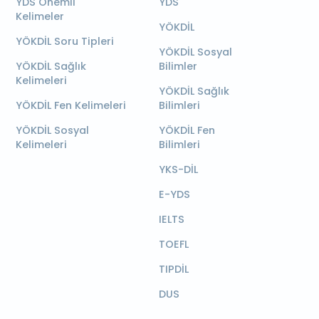
YDS Önemli
YDS
Kelimeler
YÖKDİL
YÖKDİL Soru Tipleri
YÖKDİL Sosyal
YÖKDİL Sağlık
Bilimler
Kelimeleri
YÖKDİL Sağlık
YÖKDİL Fen Kelimeleri
Bilimleri
YÖKDİL Sosyal
YÖKDİL Fen
Kelimeleri
Bilimleri
YKS-DİL
E-YDS
IELTS
TOEFL
TIPDİL
DUS