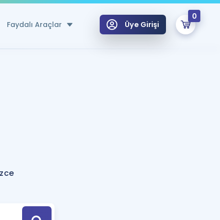
0
Faydalı Araçlar
Üye Girişi
klar
n Ücretsiz Kaynaklar
 için Özel Sözlük
Sepetin Şu An Boş.
ma
uan Hesaplama Aracı
i Hoca ile seni sınava hazırlayacak onlarca eğitim seni bekliyor!
Şifremi Hatırlamıyorum
GİRİŞ YAP
izce
azırlananlar için Öneriler
kvimi
ÜYE DEĞİLİM
arı Tek Takvimde