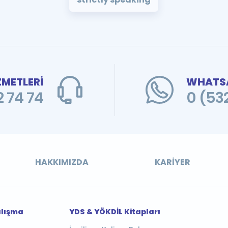
ZMETLERİ
WHATSA
 74 74
0 (53
HAKKIMIZDA
KARIYER
alışma
YDS & YÖKDİL Kitapları