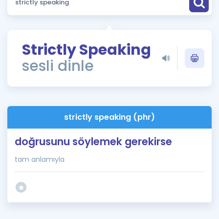
Puan Hesaplama
Rehberlik Aracı
Strictly Speaking
ÖSYM Sınav Takvimi
sesli dinle
Kampanyalar
Blog
strictly speaking (phr)
İngilizce Gramer
doğrusunu söylemek gerekirse
tam anlamıyla