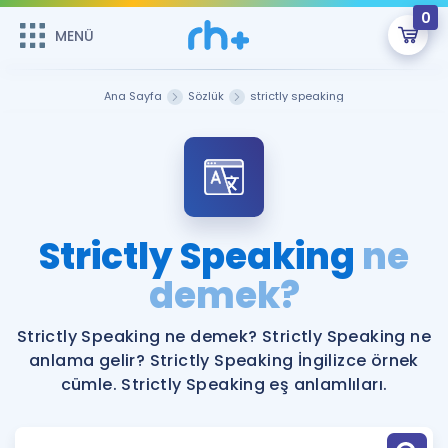
0
MENÜ
MENÜ
Üye Girişi
Ana Sayfa
Sözlük
strictly speaking
Online Dersler
Sepetin Şu An Boş.
Çalışma Paketleri
Remzi Hoca ile seni sınava hazırlayacak onlarca eğitim seni
bekliyor!
Kitaplar ve Kaynaklar
GİRİŞ YAP
Strictly Speaking
ne
Katılımcı Görüşleri
demek?
Şifremi Hatırlamıyorum
ÜYE DEĞİLİM
Faydalı Araçlar
Strictly Speaking ne demek? Strictly Speaking ne
anlama gelir? Strictly Speaking İngilizce örnek
Ücretsiz Kaynaklar
Blog
İngilizce Gramer
cümle. Strictly Speaking eş anlamlıları.
Hakkımızda
Kariyer
Sözlük
Soru & Cevap
İletişim