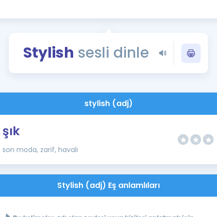
Kampanyalar
Eğitim ve Kitaplar
Blog
Stylish
sesli dinle
YDS - YÖKDİL Tüm S
İngilizce Gram
İngilizce Gramer
stylish (adj)
şık
son moda, zarif, havalı
Stylish (adj) Eş anlamlıları