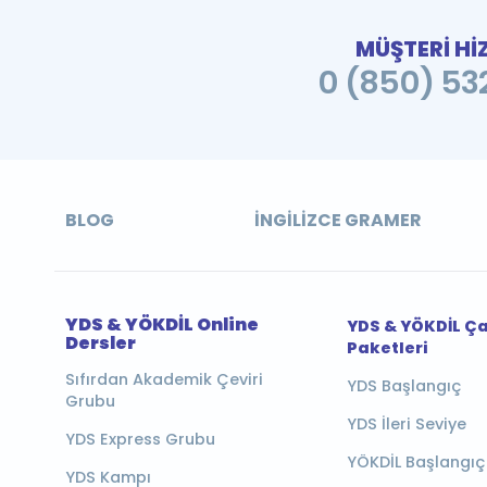
MÜŞTERİ Hİ
0 (850) 532
BLOG
İNGILIZCE GRAMER
YDS & YÖKDİL Online
YDS & YÖKDİL Ç
Dersler
Paketleri
Sıfırdan Akademik Çeviri
YDS Başlangıç
Grubu
YDS İleri Seviye
YDS Express Grubu
YÖKDİL Başlangıç
YDS Kampı