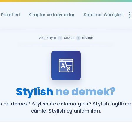
Paketleri
Kitaplar ve Kaynaklar
Katılımcı Görüşleri
Ücretsiz Kayna
Ana Sayfa
Sözlük
stylish
YDS ve YÖKDİL içi
Sözlük
İngilizce Sınavları
Puan Hesapla
Stylish
ne demek?
YDS ve YÖKDİL P
Remz
Rehberlik Aracı
sh ne demek? Stylish ne anlama gelir? Stylish İngilizce
YDS ve YÖKDİL'e H
cümle. Stylish eş anlamlıları.
ÖSYM Sınav Ta
Tüm ÖSYM Sınavl