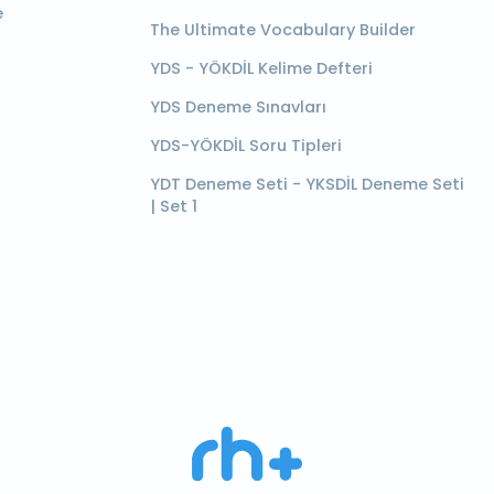
e
The Ultimate Vocabulary Builder
YDS - YÖKDİL Kelime Defteri
YDS Deneme Sınavları
YDS-YÖKDİL Soru Tipleri
YDT Deneme Seti - YKSDİL Deneme Seti
| Set 1