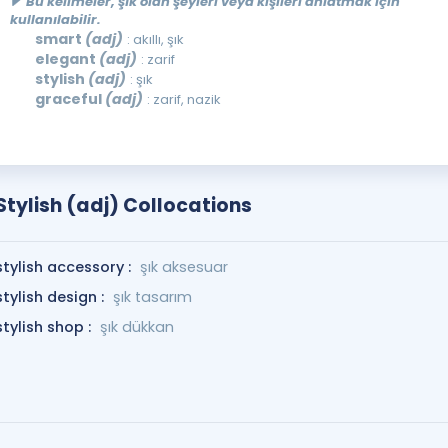
Bu kelimeler, şık olan şeyleri veya kişileri anlatmak için
kullanılabilir.
smart
(adj)
: akıllı, şık
elegant
(adj)
: zarif
stylish
(adj)
: şık
graceful
(adj)
: zarif, nazik
Stylish (adj) Collocations
stylish accessory :
şık aksesuar
stylish design :
şık tasarım
stylish shop :
şık dükkan