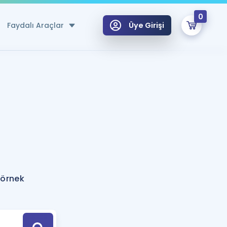
0
Faydalı Araçlar
Üye Girişi
klar
n Ücretsiz Kaynaklar
 için Özel Sözlük
Sepetin Şu An Boş.
ma
uan Hesaplama Aracı
i Hoca ile seni sınava hazırlayacak onlarca eğitim seni bekliyor!
Şifremi Hatırlamıyorum
GİRİŞ YAP
 örnek
azırlananlar için Öneriler
kvimi
ÜYE DEĞİLİM
arı Tek Takvimde