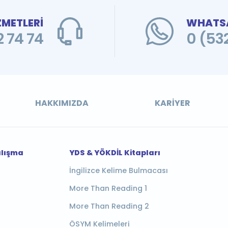
ZMETLERİ
WHATSA
 74 74
0 (53
HAKKIMIZDA
KARIYER
alışma
YDS & YÖKDİL Kitapları
İngilizce Kelime Bulmacası
More Than Reading 1
More Than Reading 2
ÖSYM Kelimeleri