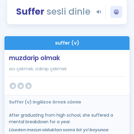
Puan Hesaplama
Suffer
sesli dinle
Rehberlik Aracı
ÖSYM Sınav Takvimi
suffer (v)
Kampanyalar
muzdarip olmak
Blog
acı çekmek, ızdırap çekmek
İngilizce Gramer
Suffer (v) ingilizce örnek cümle
After graduating from high school, she suffered a
mental breakdown for a year.
Liseden mezun olduktan sonra bir yıl boyunca