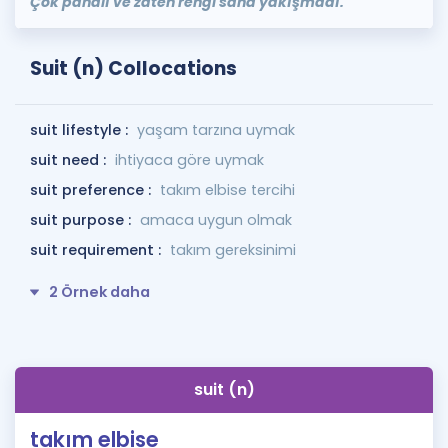
Çok pahalı ve zaten rengi sana yakışmadı.
Suit (n) Collocations
suit lifestyle :
yaşam tarzına uymak
suit need :
ihtiyaca göre uymak
suit preference :
takım elbise tercihi
suit purpose :
amaca uygun olmak
suit requirement :
takım gereksinimi
2 Örnek daha
suit (n)
takım elbise