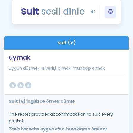
Puan Hesaplama
Suit
sesli dinle
Rehberlik Aracı
ÖSYM Sınav Takvimi
suit (v)
Kampanyalar
uymak
Blog
uygun düşmek, elverişli olmak, münasip olmak
İngilizce Gramer
Suit (v) ingilizce örnek cümle
The resort provides accommodation to suit every
pocket.
Tesis her cebe uygun olan konaklama imkanı