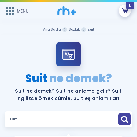
0
MENÜ
MENÜ
Üye Girişi
Ana Sayfa
Sözlük
suit
Online Dersler
Sepetin Şu An Boş.
Çalışma Paketleri
Remzi Hoca ile seni sınava hazırlayacak onlarca eğitim seni
bekliyor!
Kitaplar ve Kaynaklar
GİRİŞ YAP
Suit
ne demek?
Katılımcı Görüşleri
Şifremi Hatırlamıyorum
Suit ne demek? Suit ne anlama gelir? Suit
İngilizce örnek cümle. Suit eş anlamlıları.
ÜYE DEĞİLİM
Faydalı Araçlar
Ücretsiz Kaynaklar
Blog
İngilizce Gramer
Hakkımızda
Kariyer
Sözlük
Soru & Cevap
İletişim