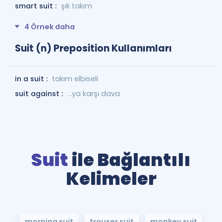
smart suit :
şık takım
4 Örnek daha
Suit (n) Preposition Kullanımları
in a suit :
takım elbiseli
suit against :
...ya karşı dava
Suit
ile Bağlantılı
Kelimeler
morning suit
trouser suit
monkey suit