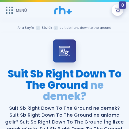
0
MENÜ
MENÜ
Üye Girişi
Ana Sayfa
Sözlük
suit sb right down to the ground
Online Dersler
Sepetin Şu An Boş.
Çalışma Paketleri
Remzi Hoca ile seni sınava hazırlayacak onlarca eğitim seni
bekliyor!
Kitaplar ve Kaynaklar
GİRİŞ YAP
Suit Sb Right Down To
Katılımcı Görüşleri
The Ground
ne
Şifremi Hatırlamıyorum
demek?
ÜYE DEĞİLİM
Faydalı Araçlar
Suit Sb Right Down To The Ground ne demek?
Ücretsiz Kaynaklar
Blog
İngilizce Gramer
Suit Sb Right Down To The Ground ne anlama
Hakkımızda
Kariyer
Sözlük
gelir? Suit Sb Right Down To The Ground İngilizce
Soru & Cevap
İletişim
örnek cümle. Suit Sb Right Down To The Ground