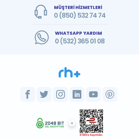
MÜŞTERİ HİZMETLERİ
0 (850) 532 74 74
WHATSAPP YARDIM
0 (532) 365 01 08