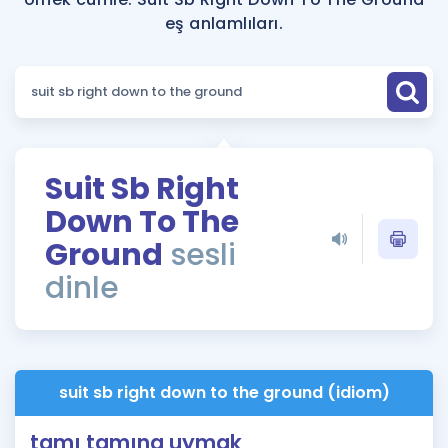
Puan Hesaplama
eş anlamlıları.
Rehberlik Aracı
ÖSYM Sınav Takvimi
Kampanyalar
Suit Sb Right
Blog
Down To The
İngilizce Gramer
Ground
sesli
dinle
suit sb right down to the ground (idiom)
tamı tamına uymak