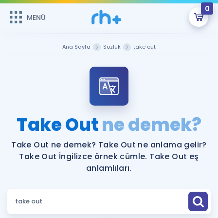
0
MENÜ
MENÜ
Üye Girişi
Ana Sayfa
Sözlük
take out
Online Dersler
Sepetin Şu An Boş.
Çalışma Paketleri
Remzi Hoca ile seni sınava hazırlayacak onlarca eğitim seni
bekliyor!
Kitaplar ve Kaynaklar
GİRİŞ YAP
Take Out
ne demek?
Katılımcı Görüşleri
Şifremi Hatırlamıyorum
Take Out ne demek? Take Out ne anlama gelir?
Take Out İngilizce örnek cümle. Take Out eş
ÜYE DEĞİLİM
Faydalı Araçlar
anlamlıları.
Ücretsiz Kaynaklar
Blog
İngilizce Gramer
Hakkımızda
Kariyer
Sözlük
Soru & Cevap
İletişim