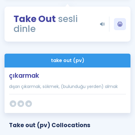
Puan Hesaplama
Take Out
sesli
Rehberlik Aracı
dinle
ÖSYM Sınav Takvimi
Kampanyalar
Blog
take out (pv)
İngilizce Gramer
çıkarmak
dışarı çıkarmak, sökmek, (bulunduğu yerden) almak
Take out (pv) Collocations