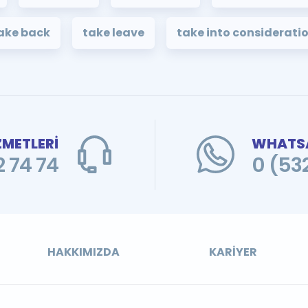
ake back
take leave
take into considerati
ZMETLERİ
WHATSA
 74 74
0 (53
HAKKIMIZDA
KARIYER