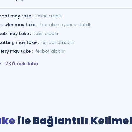
boat may take :
tekne alabilir
bowler may take :
top atan oyuncu alabilir
cab may take :
taksi alabilir
cutting may take :
aşı dalı alınabilir
ferry may take :
feribot alabilir
173 Örnek daha
ake
ile Bağlantılı Kelime