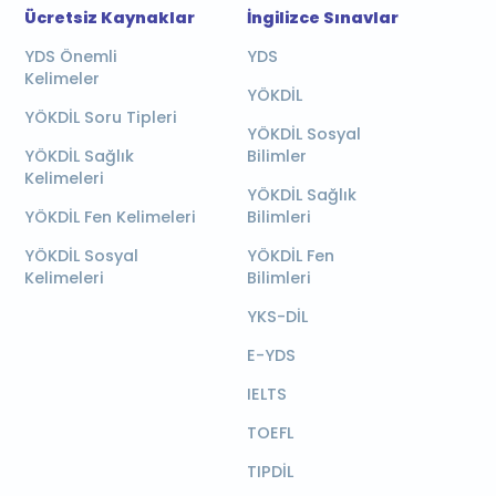
Ücretsiz Kaynaklar
İngilizce Sınavlar
YDS Önemli
YDS
Kelimeler
YÖKDİL
YÖKDİL Soru Tipleri
YÖKDİL Sosyal
YÖKDİL Sağlık
Bilimler
Kelimeleri
YÖKDİL Sağlık
YÖKDİL Fen Kelimeleri
Bilimleri
YÖKDİL Sosyal
YÖKDİL Fen
Kelimeleri
Bilimleri
YKS-DİL
E-YDS
IELTS
TOEFL
TIPDİL