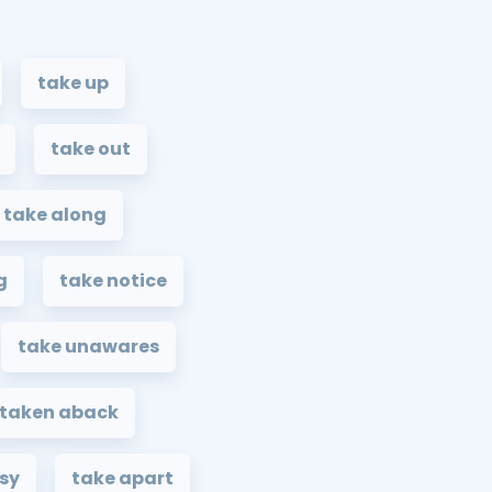
take up
take out
take along
g
take notice
take unawares
 taken aback
asy
take apart