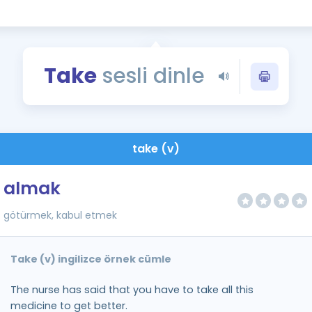
Kampanyalar
Eğitim ve Kitaplar
Blog
Take
sesli dinle
YDS - YÖKDİL Tüm S
İngilizce Gram
İngilizce Gramer
take (v)
almak
götürmek, kabul etmek
Take (v) ingilizce örnek cümle
The nurse has said that you have to take all this
medicine to get better.