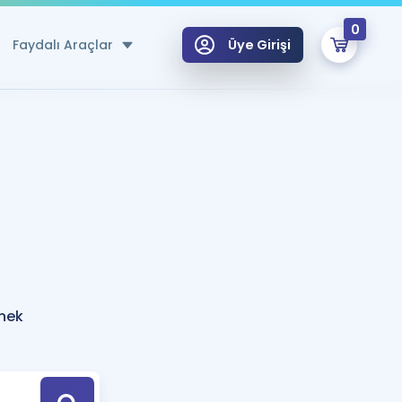
0
Faydalı Araçlar
Üye Girişi
klar
n Ücretsiz Kaynaklar
 için Özel Sözlük
Sepetin Şu An Boş.
ma
uan Hesaplama Aracı
i Hoca ile seni sınava hazırlayacak onlarca eğitim seni bekliyor!
Şifremi Hatırlamıyorum
GİRİŞ YAP
rnek
azırlananlar için Öneriler
kvimi
ÜYE DEĞİLİM
arı Tek Takvimde