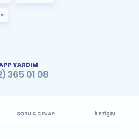
on
PP YARDIM
2) 365 01 08
SORU & CEVAP
İLETIŞIM