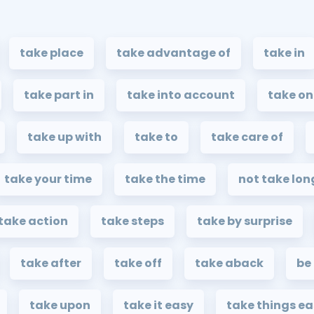
take place
take advantage of
take in
take part in
take into account
take on
take up with
take to
take care of
take your time
take the time
not take lon
take action
take steps
take by surprise
take after
take off
take aback
be
take upon
take it easy
take things e