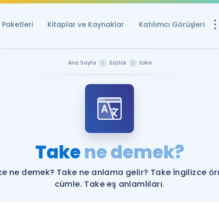
Paketleri
Kitaplar ve Kaynaklar
Katılımcı Görüşleri
Ücretsiz Kayna
Ana Sayfa
Sözlük
take
YDS ve YÖKDİL içi
Sözlük
İngilizce Sınavları
Puan Hesapla
Take
ne demek?
YDS ve YÖKDİL P
Remz
Rehberlik Aracı
e ne demek? Take ne anlama gelir? Take İngilizce ö
YDS ve YÖKDİL'e H
cümle. Take eş anlamlıları.
ÖSYM Sınav Ta
Tüm ÖSYM Sınavl