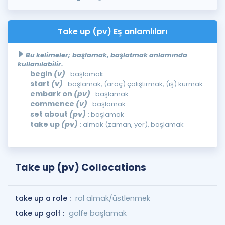
Take up (pv) Eş anlamlıları
Bu kelimeler; başlamak, başlatmak anlamında
kullanılabilir.
begin
(v)
: başlamak
start
(v)
: başlamak, (araç) çalıştırmak, (iş) kurmak
embark on
(pv)
: başlamak
commence
(v)
: başlamak
set about
(pv)
: başlamak
take up
(pv)
: almak (zaman, yer), başlamak
Take up (pv) Collocations
take up a role :
rol almak/üstlenmek
take up golf :
golfe başlamak