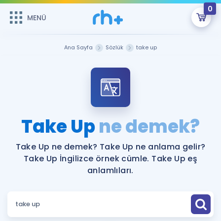
0
MENÜ
MENÜ
Üye Girişi
Ana Sayfa
Sözlük
take up
Online Dersler
Sepetin Şu An Boş.
Çalışma Paketleri
Remzi Hoca ile seni sınava hazırlayacak onlarca eğitim seni
bekliyor!
Kitaplar ve Kaynaklar
GİRİŞ YAP
Take Up
ne demek?
Katılımcı Görüşleri
Şifremi Hatırlamıyorum
Take Up ne demek? Take Up ne anlama gelir?
Take Up İngilizce örnek cümle. Take Up eş
ÜYE DEĞİLİM
Faydalı Araçlar
anlamlıları.
Ücretsiz Kaynaklar
Blog
İngilizce Gramer
Hakkımızda
Kariyer
Sözlük
Soru & Cevap
İletişim