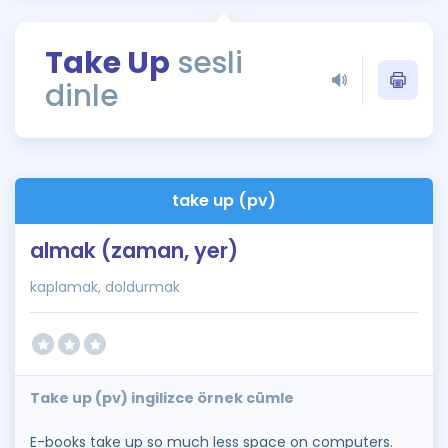
Puan Hesaplama
Take Up
sesli
Rehberlik Aracı
dinle
ÖSYM Sınav Takvimi
Kampanyalar
Blog
take up (pv)
İngilizce Gramer
almak (zaman, yer)
kaplamak, doldurmak
Take up (pv) ingilizce örnek cümle
E-books take up so much less space on computers.