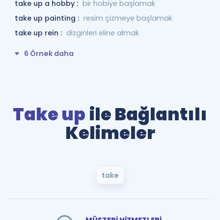
take up a hobby :
bir hobiye başlamak
take up painting :
resim çizmeye başlamak
take up rein :
dizginleri eline almak
6 Örnek daha
Take up
ile Bağlantılı
Kelimeler
take
MÜŞTERİ HİZMETLERİ