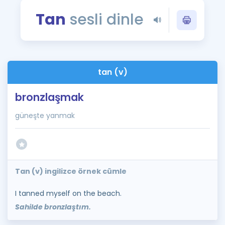
Puan Hesaplama
Tan
sesli dinle
Rehberlik Aracı
ÖSYM Sınav Takvimi
tan (v)
Kampanyalar
bronzlaşmak
Blog
güneşte yanmak
İngilizce Gramer
Tan (v) ingilizce örnek cümle
I tanned myself on the beach.
Sahilde bronzlaştım.