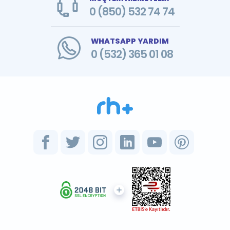
0 (850) 532 74 74
WHATSAPP YARDIM
0 (532) 365 01 08