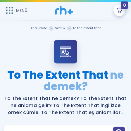
0
MENÜ
MENÜ
Üye Girişi
Ana Sayfa
Sözlük
to the extent that
Online Dersler
Sepetin Şu An Boş.
Çalışma Paketleri
Remzi Hoca ile seni sınava hazırlayacak onlarca eğitim seni
bekliyor!
Kitaplar ve Kaynaklar
GİRİŞ YAP
To The Extent That
ne
Katılımcı Görüşleri
demek?
Şifremi Hatırlamıyorum
ÜYE DEĞİLİM
Faydalı Araçlar
To The Extent That ne demek? To The Extent That
ne anlama gelir? To The Extent That İngilizce
Ücretsiz Kaynaklar
Blog
İngilizce Gramer
örnek cümle. To The Extent That eş anlamlıları.
Hakkımızda
Kariyer
Sözlük
Soru & Cevap
İletişim