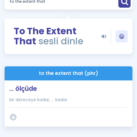
Puan Hesaplama
Rehberlik Aracı
To The Extent
ÖSYM Sınav Takvimi
That
sesli dinle
Kampanyalar
Blog
to the extent that (phr)
İngilizce Gramer
... ölçüde
bir dereceye kadar, ... kadar