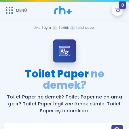
0
MENÜ
MENÜ
Üye Girişi
Ana Sayfa
Sözlük
toilet paper
Online Dersler
Sepetin Şu An Boş.
Çalışma Paketleri
Remzi Hoca ile seni sınava hazırlayacak onlarca eğitim seni
bekliyor!
Kitaplar ve Kaynaklar
GİRİŞ YAP
Toilet Paper
ne
Katılımcı Görüşleri
demek?
Şifremi Hatırlamıyorum
ÜYE DEĞİLİM
Faydalı Araçlar
Toilet Paper ne demek? Toilet Paper ne anlama
gelir? Toilet Paper İngilizce örnek cümle. Toilet
Ücretsiz Kaynaklar
Blog
İngilizce Gramer
Paper eş anlamlıları.
Hakkımızda
Kariyer
Sözlük
Soru & Cevap
İletişim