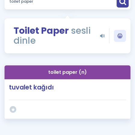
Puan Hesaplama
Rehberlik Aracı
Toilet Paper
sesli
ÖSYM Sınav Takvimi
dinle
Kampanyalar
Blog
toilet paper (n)
İngilizce Gramer
tuvalet kağıdı