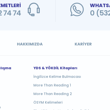
ZMETLERİ
WHATSA
 74 74
0 (53
HAKKIMIZDA
KARIYER
alışma
YDS & YÖKDİL Kitapları
İngilizce Kelime Bulmacası
More Than Reading 1
More Than Reading 2
ÖSYM Kelimeleri
e