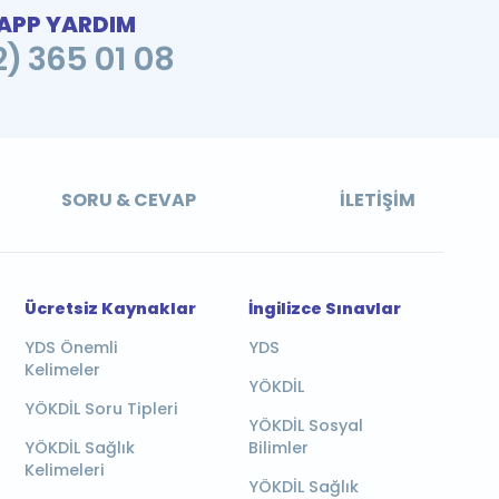
PP YARDIM
2) 365 01 08
SORU & CEVAP
İLETIŞIM
Ücretsiz Kaynaklar
İngilizce Sınavlar
YDS Önemli
YDS
Kelimeler
YÖKDİL
YÖKDİL Soru Tipleri
YÖKDİL Sosyal
YÖKDİL Sağlık
Bilimler
Kelimeleri
YÖKDİL Sağlık