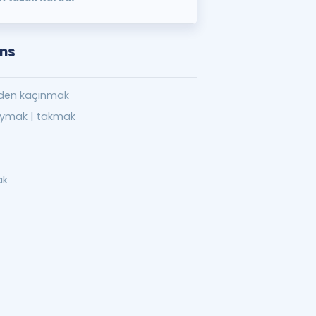
ons
eden kaçınmak
ymak | takmak
ak