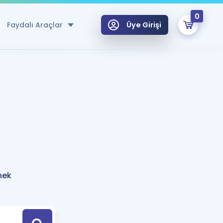
0
Faydalı Araçlar
Üye Girişi
klar
n Ücretsiz Kaynaklar
 için Özel Sözlük
Sepetin Şu An Boş.
ma
uan Hesaplama Aracı
i Hoca ile seni sınava hazırlayacak onlarca eğitim seni bekliyor!
Şifremi Hatırlamıyorum
GİRİŞ YAP
nek
azırlananlar için Öneriler
kvimi
ÜYE DEĞİLİM
arı Tek Takvimde