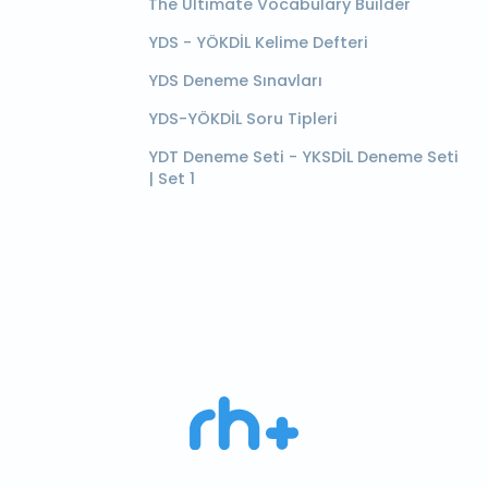
The Ultimate Vocabulary Builder
YDS - YÖKDİL Kelime Defteri
YDS Deneme Sınavları
YDS-YÖKDİL Soru Tipleri
YDT Deneme Seti - YKSDİL Deneme Seti
| Set 1