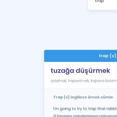
trap (v)
tuzağa düşürmek
avlamak, hapsetmek, kapana kıstır
Trap (v) ingilizce örnek cümle
I'm going to try to trap that rabbit
O tavşanı yakalamaya çalışaca