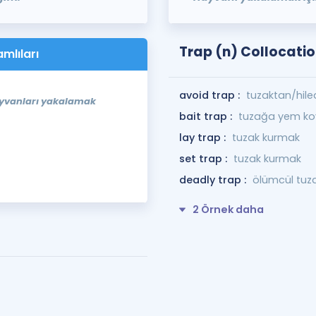
Trap (n) Collocati
amlıları
avoid trap :
tuzaktan/hil
ayvanları yakalamak
bait trap :
tuzağa yem ko
lay trap :
tuzak kurmak
set trap :
tuzak kurmak
deadly trap :
ölümcül tuz
2 Örnek daha