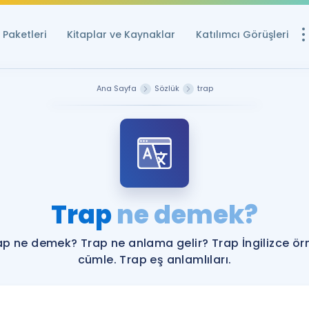
Paketleri
Kitaplar ve Kaynaklar
Katılımcı Görüşleri
Ücretsiz Kayna
Ana Sayfa
Sözlük
trap
YDS ve YÖKDİL içi
Sözlük
İngilizce Sınavları
Puan Hesapla
Trap
ne demek?
YDS ve YÖKDİL P
Remz
Rehberlik Aracı
ap ne demek? Trap ne anlama gelir? Trap İngilizce ör
YDS ve YÖKDİL'e H
cümle. Trap eş anlamlıları.
ÖSYM Sınav Ta
Tüm ÖSYM Sınavl