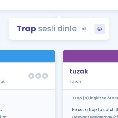
Kampanyalar
Eğitim ve Kitaplar
Blog
Trap
sesli dinle
YDS - YÖKDİL Tüm S
İngilizce Gram
İngilizce Gramer
tuzak
mak
kapan
Trap (n) ingilizce örn
.
He set a trap to catch t
ğım.
Hayvanı yakalamak içi