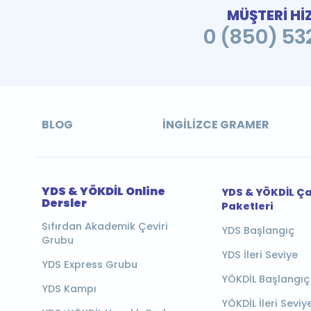
MÜŞTERİ Hİ
0 (850) 532
BLOG
İNGILIZCE GRAMER
YDS & YÖKDİL Online
YDS & YÖKDİL Ç
Dersler
Paketleri
Sıfırdan Akademik Çeviri
YDS Başlangıç
Grubu
YDS İleri Seviye
YDS Express Grubu
YÖKDİL Başlangıç
YDS Kampı
YÖKDİL İleri Seviy