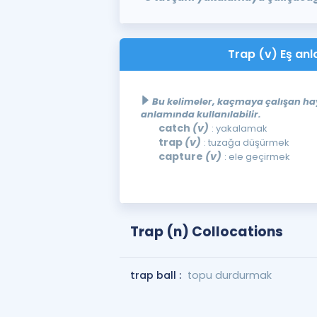
Trap (v) Eş anl
Bu kelimeler, kaçmaya çalışan h
anlamında kullanılabilir.
catch
(v)
: yakalamak
trap
(v)
: tuzağa düşürmek
capture
(v)
: ele geçirmek
Trap (n) Collocations
trap ball :
topu durdurmak