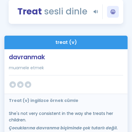
Puan Hesaplama
Treat
sesli dinle
Rehberlik Aracı
ÖSYM Sınav Takvimi
treat (v)
Kampanyalar
davranmak
Blog
muamele etmek
İngilizce Gramer
Treat (v) ingilizce örnek cümle
She's not very consistent in the way she treats her
children.
Çocuklarına davranma biçiminde çok tutarlı değil.