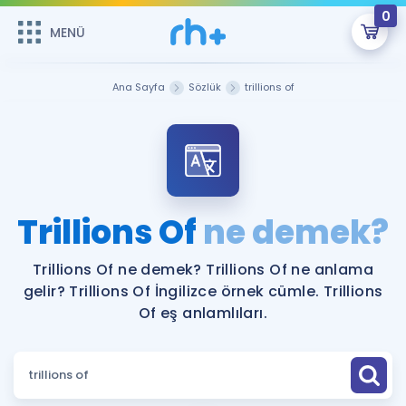
0
MENÜ
MENÜ
Üye Girişi
Ana Sayfa
Sözlük
trillions of
Online Dersler
Sepetin Şu An Boş.
Çalışma Paketleri
Remzi Hoca ile seni sınava hazırlayacak onlarca eğitim seni
bekliyor!
Kitaplar ve Kaynaklar
GİRİŞ YAP
Trillions Of
ne demek?
Katılımcı Görüşleri
Şifremi Hatırlamıyorum
Trillions Of ne demek? Trillions Of ne anlama
gelir? Trillions Of İngilizce örnek cümle. Trillions
ÜYE DEĞİLİM
Faydalı Araçlar
Of eş anlamlıları.
Ücretsiz Kaynaklar
Blog
İngilizce Gramer
Hakkımızda
Kariyer
Sözlük
Soru & Cevap
İletişim