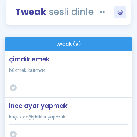
Puan Hesaplama
Tweak
sesli dinle
Rehberlik Aracı
ÖSYM Sınav Takvimi
tweak (v)
Kampanyalar
çimdiklemek
Blog
bükmek, burmak
İngilizce Gramer
ince ayar yapmak
küçük değişiklikler yapmak