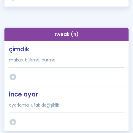
tweak (n)
çimdik
makas, bükme, burma
ince ayar
ayarlama, ufak değişiklik