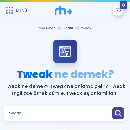
0
MENÜ
MENÜ
Üye Girişi
Ana Sayfa
Sözlük
tweak
Online Dersler
Sepetin Şu An Boş.
Çalışma Paketleri
Remzi Hoca ile seni sınava hazırlayacak onlarca eğitim seni
bekliyor!
Kitaplar ve Kaynaklar
GİRİŞ YAP
Tweak
ne demek?
Katılımcı Görüşleri
Şifremi Hatırlamıyorum
Tweak ne demek? Tweak ne anlama gelir? Tweak
İngilizce örnek cümle. Tweak eş anlamlıları.
ÜYE DEĞİLİM
Faydalı Araçlar
Ücretsiz Kaynaklar
Blog
İngilizce Gramer
Hakkımızda
Kariyer
Sözlük
Soru & Cevap
İletişim