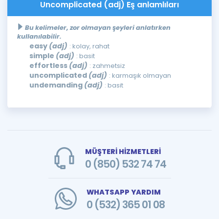
Uncomplicated (adj) Eş anlamlıları
Bu kelimeler, zor olmayan şeyleri anlatırken
kullanılabilir.
easy
(adj)
: kolay, rahat
simple
(adj)
: basit
effortless
(adj)
: zahmetsiz
uncomplicated
(adj)
: karmaşık olmayan
undemanding
(adj)
: basit
MÜŞTERİ HİZMETLERİ
0 (850) 532 74 74
WHATSAPP YARDIM
0 (532) 365 01 08