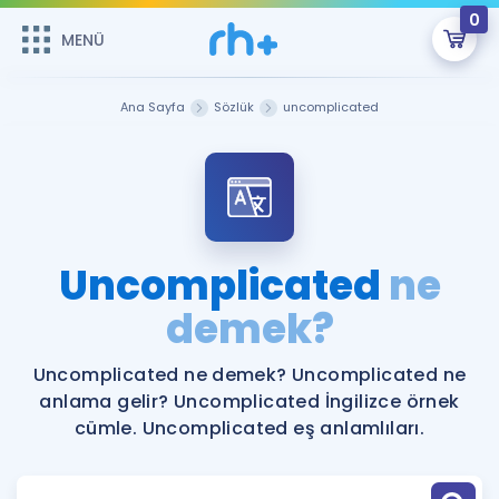
0
MENÜ
MENÜ
Üye Girişi
Ana Sayfa
Sözlük
uncomplicated
Online Dersler
Sepetin Şu An Boş.
Çalışma Paketleri
Remzi Hoca ile seni sınava hazırlayacak onlarca eğitim seni
bekliyor!
Kitaplar ve Kaynaklar
GİRİŞ YAP
Uncomplicated
ne
Katılımcı Görüşleri
demek?
Şifremi Hatırlamıyorum
ÜYE DEĞİLİM
Faydalı Araçlar
Uncomplicated ne demek? Uncomplicated ne
anlama gelir? Uncomplicated İngilizce örnek
Ücretsiz Kaynaklar
Blog
İngilizce Gramer
cümle. Uncomplicated eş anlamlıları.
Hakkımızda
Kariyer
Sözlük
Soru & Cevap
İletişim