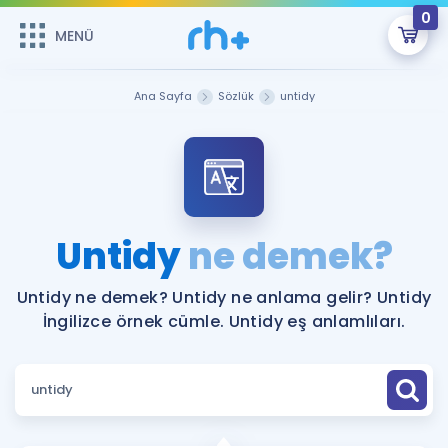
0
MENÜ
MENÜ
Üye Girişi
Ana Sayfa
Sözlük
untidy
Online Dersler
Sepetin Şu An Boş.
Çalışma Paketleri
Remzi Hoca ile seni sınava hazırlayacak onlarca eğitim seni
bekliyor!
Kitaplar ve Kaynaklar
GİRİŞ YAP
Untidy
ne demek?
Katılımcı Görüşleri
Şifremi Hatırlamıyorum
Untidy ne demek? Untidy ne anlama gelir? Untidy
İngilizce örnek cümle. Untidy eş anlamlıları.
ÜYE DEĞİLİM
Faydalı Araçlar
Ücretsiz Kaynaklar
Blog
İngilizce Gramer
Hakkımızda
Kariyer
Sözlük
Soru & Cevap
İletişim