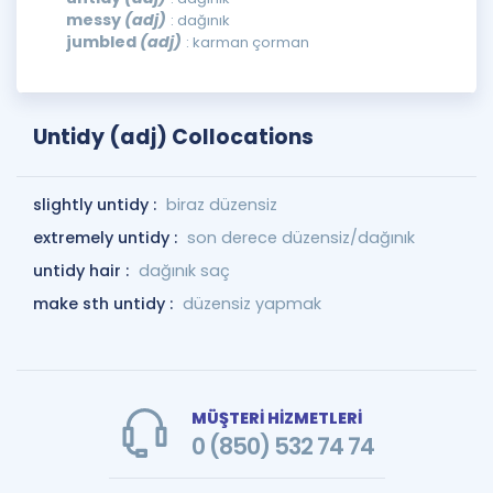
messy
(adj)
: dağınık
jumbled
(adj)
: karman çorman
Untidy (adj) Collocations
slightly untidy :
biraz düzensiz
extremely untidy :
son derece düzensiz/dağınık
untidy hair :
dağınık saç
make sth untidy :
düzensiz yapmak
MÜŞTERİ HİZMETLERİ
0 (850) 532 74 74