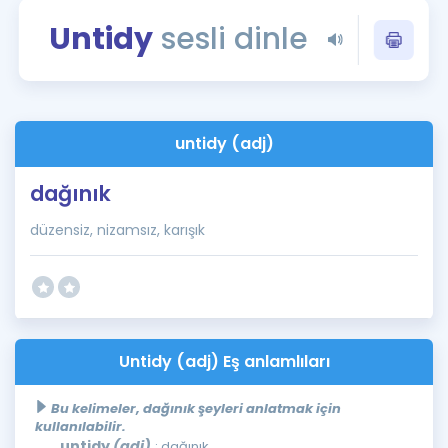
Puan Hesaplama
Untidy
sesli dinle
Rehberlik Aracı
ÖSYM Sınav Takvimi
untidy (adj)
Kampanyalar
dağınık
Blog
düzensiz, nizamsız, karışık
İngilizce Gramer
Untidy (adj) Eş anlamlıları
Bu kelimeler, dağınık şeyleri anlatmak için
kullanılabilir.
untidy
(adj)
: dağınık