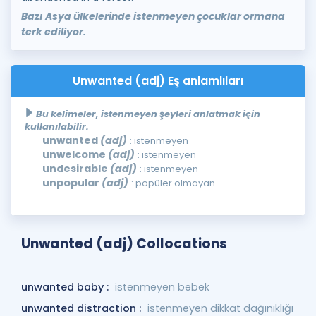
Bazı Asya ülkelerinde istenmeyen çocuklar ormana
terk ediliyor.
Unwanted (adj) Eş anlamlıları
Bu kelimeler, istenmeyen şeyleri anlatmak için
kullanılabilir.
unwanted
(adj)
: istenmeyen
unwelcome
(adj)
: istenmeyen
undesirable
(adj)
: istenmeyen
unpopular
(adj)
: popüler olmayan
Unwanted (adj) Collocations
unwanted baby :
istenmeyen bebek
unwanted distraction :
istenmeyen dikkat dağınıklığı