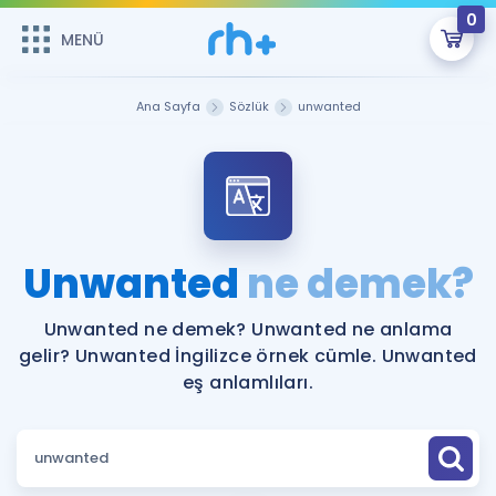
0
MENÜ
MENÜ
Üye Girişi
Ana Sayfa
Sözlük
unwanted
Online Dersler
Sepetin Şu An Boş.
Çalışma Paketleri
Remzi Hoca ile seni sınava hazırlayacak onlarca eğitim seni
bekliyor!
Kitaplar ve Kaynaklar
GİRİŞ YAP
Unwanted
ne demek?
Katılımcı Görüşleri
Şifremi Hatırlamıyorum
Unwanted ne demek? Unwanted ne anlama
gelir? Unwanted İngilizce örnek cümle. Unwanted
ÜYE DEĞİLİM
Faydalı Araçlar
eş anlamlıları.
Ücretsiz Kaynaklar
Blog
İngilizce Gramer
Hakkımızda
Kariyer
Sözlük
Soru & Cevap
İletişim