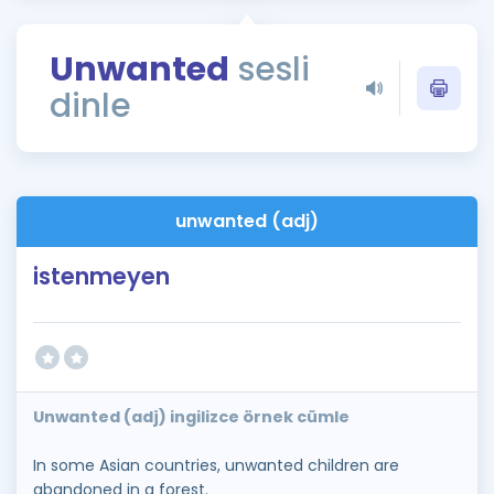
Puan Hesaplama
Unwanted
sesli
Rehberlik Aracı
dinle
ÖSYM Sınav Takvimi
Kampanyalar
Blog
unwanted (adj)
İngilizce Gramer
istenmeyen
Unwanted (adj) ingilizce örnek cümle
In some Asian countries, unwanted children are
abandoned in a forest.