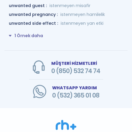
unwanted guest :
istenmeyen misafir
unwanted pregnancy :
istenmeyen hamilelik
unwanted side effect :
istenmeyen yan etki
1 Örnek daha
MÜŞTERİ HİZMETLERİ
0 (850) 532 74 74
WHATSAPP YARDIM
0 (532) 365 01 08