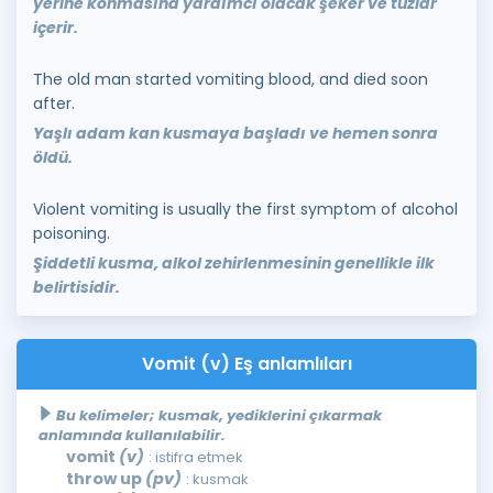
yerine konmasına yardımcı olacak şeker ve tuzlar
içerir.
The old man started vomiting blood, and died soon
after.
Yaşlı adam kan kusmaya başladı ve hemen sonra
öldü.
Violent vomiting is usually the first symptom of alcohol
poisoning.
Şiddetli kusma, alkol zehirlenmesinin genellikle ilk
belirtisidir.
Vomit (v) Eş anlamlıları
Bu kelimeler; kusmak, yediklerini çıkarmak
anlamında kullanılabilir.
vomit
(v)
: istifra etmek
throw up
(pv)
: kusmak