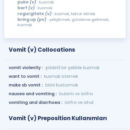
puke
(v)
: kusmak
barf
(v)
: kusmak
regurgitate
(v)
: kusmak, tekrar etmek
bring up
(pv)
: yetiştirmek, gündeme getirmek,
kusmak
Vomit (v) Collocations
vomit violently :
şiddetli bir şekilde kusmak
want to vomit :
kusmak istemek
make sb vomit :
birini kusturmak
nausea and vomiting :
bulantı ve istifra
vomiting and diarrhoea :
istifra ve ishal
Vomit (v) Preposition Kullanımları