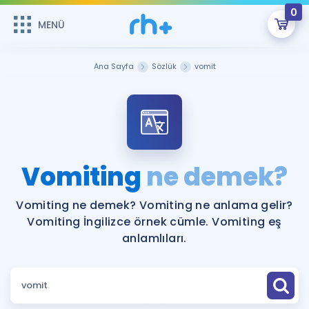
0
MENÜ
MENÜ
Üye Girişi
Ana Sayfa
Sözlük
vomit
Online Dersler
Sepetin Şu An Boş.
Çalışma Paketleri
Remzi Hoca ile seni sınava hazırlayacak onlarca eğitim seni
bekliyor!
Kitaplar ve Kaynaklar
GİRİŞ YAP
Vomiting
ne demek?
Katılımcı Görüşleri
Şifremi Hatırlamıyorum
Vomiting ne demek? Vomiting ne anlama gelir?
Vomiting İngilizce örnek cümle. Vomiting eş
ÜYE DEĞİLİM
Faydalı Araçlar
anlamlıları.
Ücretsiz Kaynaklar
Blog
İngilizce Gramer
Hakkımızda
Kariyer
Sözlük
Soru & Cevap
İletişim