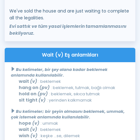
We've sold the house and are just waiting to complete
all the legalities.
Evi sattık ve tüm yasal işlemlerin tamamlanmasını
bekliyoruz.
Wait (v) Eş anlamlıları
Bu kelimeler, bir şey olana kadar beklemek
anlamında kullanılabilir.
wait
(v)
: beklemek
hang on
(pv)
: beklemek, tutmak, bağlı olmak
hold on
(pv)
: beklemek, sıkıca tutmak
sit tight
(v)
: yerinden kalkmamak
Bu kelimeler; bir şeyin olmasını beklemek, ummak,
çok istemek anlamında kullanılabilir.
hope
(v)
: ummak
wait
(v)
: beklemek
wish
(v)
: keşke ...se, dilemek