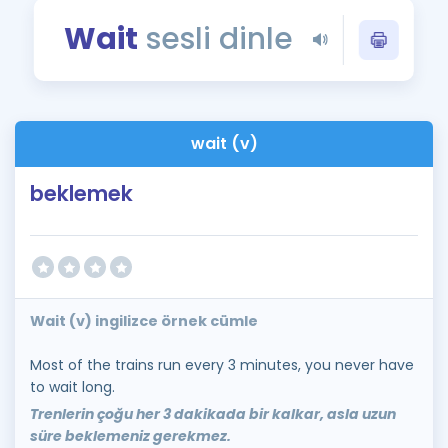
Puan Hesaplama
Wait
sesli dinle
Rehberlik Aracı
ÖSYM Sınav Takvimi
wait (v)
Kampanyalar
beklemek
Blog
İngilizce Gramer
Wait (v) ingilizce örnek cümle
Most of the trains run every 3 minutes, you never have
to wait long.
Trenlerin çoğu her 3 dakikada bir kalkar, asla uzun
süre beklemeniz gerekmez.