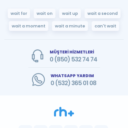
wait for
wait on
wait up
wait a second
wait a moment
wait a minute
can't wait
MÜŞTERİ HİZMETLERİ
0 (850) 532 74 74
WHATSAPP YARDIM
0 (532) 365 01 08