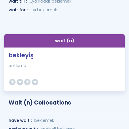
wait till :
...ya kadar beklemek
wait for :
…yı beklemek
wait (n)
bekleyiş
bekleme
Wait (n) Collocations
have wait :
beklemek
anxious wait :
endişeli bekleme