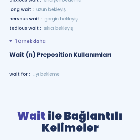
long wait :
uzun bekleyiş
nervous wait :
gergin bekleyiş
tedious wait :
sıkıcı bekleyiş
1 Örnek daha
Wait (n) Preposition Kullanımları
wait for :
…yı bekleme
Wait
ile Bağlantılı
Kelimeler