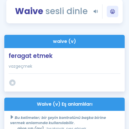
Puan Hesaplama
Waive
sesli dinle
Rehberlik Aracı
ÖSYM Sınav Takvimi
waive (v)
Kampanyalar
feragat etmek
Blog
vazgeçmek
İngilizce Gramer
Waive (v) Eş anlamlıları
Bu kelimeler; bir şeyin kontrolünü başka birine
vermek anlamında kullanılabilir.
give up
(pv)
: bırakmak, pes etmek