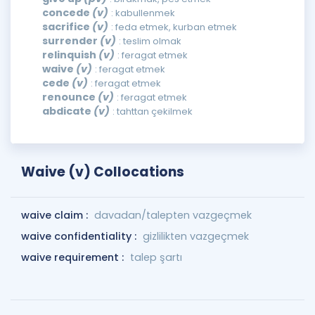
concede
(v)
: kabullenmek
sacrifice
(v)
: feda etmek, kurban etmek
surrender
(v)
: teslim olmak
relinquish
(v)
: feragat etmek
waive
(v)
: feragat etmek
cede
(v)
: feragat etmek
renounce
(v)
: feragat etmek
abdicate
(v)
: tahttan çekilmek
Waive (v) Collocations
waive claim :
davadan/talepten vazgeçmek
waive confidentiality :
gizlilikten vazgeçmek
waive requirement :
talep şartı