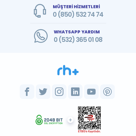
MÜŞTERİ HİZMETLERİ
0 (850) 532 74 74
WHATSAPP YARDIM
0 (532) 365 01 08