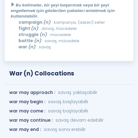
Bu kelimeler, bir şeyi başarmak veya bir şeyi
engellemek için gösterilen çabaları anlatmak için
kullanılabilir.
campaign
(n)
: kampanya, (askeri) sefer
fight
(n)
: dövüş, mücadele
struggle
(n)
: mücadele
battle
(n)
: savaş, mücadele
war
(n)
: savaş
War (n) Collocations
war may approach :
savaş yaklaşabilir
war may begin :
savaş başlayabilir
war may come :
savaş başlayabilir
war may continue :
savaş devam edebilir
war may end :
savaş sona erebilir