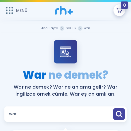
0
MENÜ
MENÜ
Üye Girişi
Ana Sayfa
Sözlük
war
Online Dersler
Sepetin Şu An Boş.
Çalışma Paketleri
Remzi Hoca ile seni sınava hazırlayacak onlarca eğitim seni
bekliyor!
Kitaplar ve Kaynaklar
GİRİŞ YAP
War
ne demek?
Katılımcı Görüşleri
Şifremi Hatırlamıyorum
War ne demek? War ne anlama gelir? War
İngilizce örnek cümle. War eş anlamlıları.
ÜYE DEĞİLİM
Faydalı Araçlar
Ücretsiz Kaynaklar
Blog
İngilizce Gramer
Hakkımızda
Kariyer
Sözlük
Soru & Cevap
İletişim