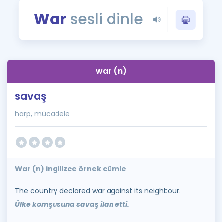
Puan Hesaplama
War
sesli dinle
Rehberlik Aracı
ÖSYM Sınav Takvimi
war (n)
Kampanyalar
savaş
Blog
harp, mücadele
İngilizce Gramer
War (n) ingilizce örnek cümle
The country declared war against its neighbour.
Ülke komşusuna savaş ilan etti.