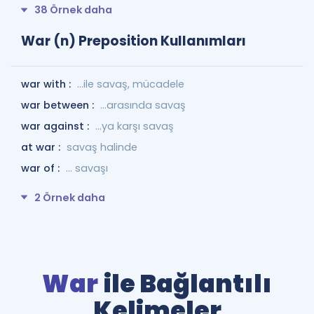
38 Örnek daha
War (n) Preposition Kullanımları
war with :
...ile savaş, mücadele
war between :
...arasında savaş
war against :
...ya karşı savaş
at war :
savaş halinde
war of :
... savaşı
2 Örnek daha
War
ile Bağlantılı
Kelimeler