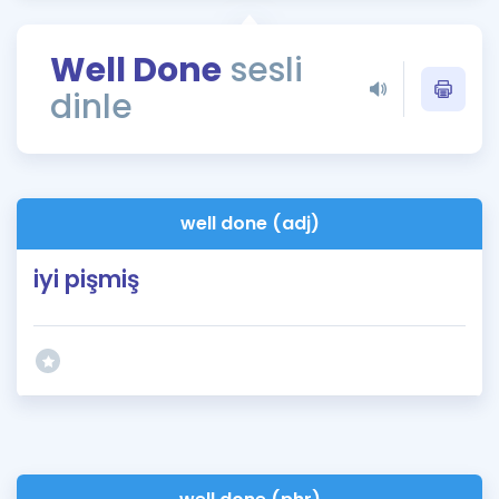
Puan Hesaplama
Well Done
sesli
Rehberlik Aracı
dinle
ÖSYM Sınav Takvimi
Kampanyalar
Blog
well done (adj)
İngilizce Gramer
iyi pişmiş