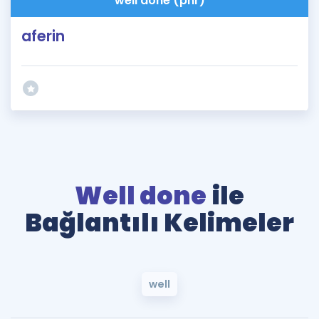
well done (phr)
aferin
Well done
ile
Bağlantılı Kelimeler
well