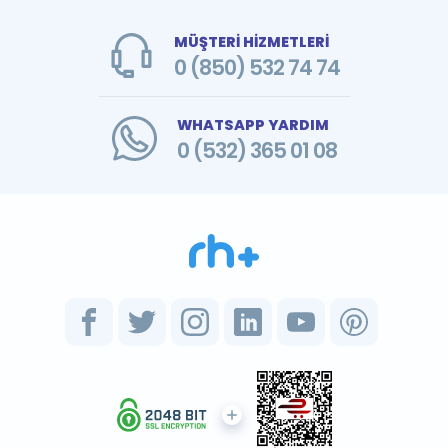
MÜŞTERİ HİZMETLERİ
0 (850) 532 74 74
WHATSAPP YARDIM
0 (532) 365 01 08