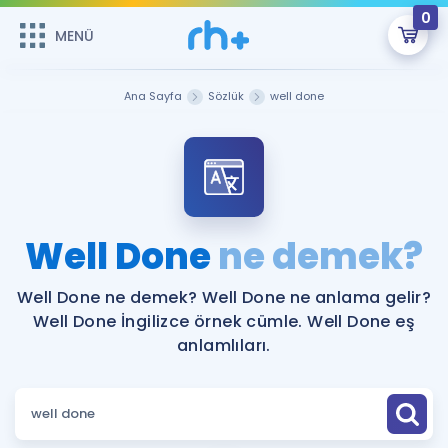
0
MENÜ
MENÜ
Üye Girişi
Ana Sayfa
Sözlük
well done
Online Dersler
Sepetin Şu An Boş.
Çalışma Paketleri
Remzi Hoca ile seni sınava hazırlayacak onlarca eğitim seni
bekliyor!
Kitaplar ve Kaynaklar
GİRİŞ YAP
Well Done
ne demek?
Katılımcı Görüşleri
Şifremi Hatırlamıyorum
Well Done ne demek? Well Done ne anlama gelir?
Well Done İngilizce örnek cümle. Well Done eş
ÜYE DEĞİLİM
Faydalı Araçlar
anlamlıları.
Ücretsiz Kaynaklar
Blog
İngilizce Gramer
Hakkımızda
Kariyer
Sözlük
Soru & Cevap
İletişim