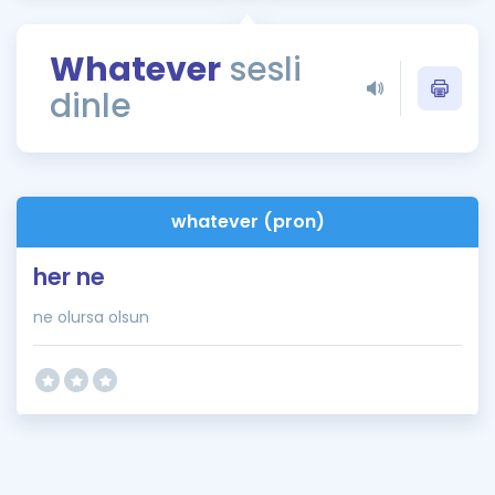
Puan Hesaplama
Whatever
sesli
Rehberlik Aracı
dinle
ÖSYM Sınav Takvimi
Kampanyalar
Blog
whatever (pron)
İngilizce Gramer
her ne
ne olursa olsun