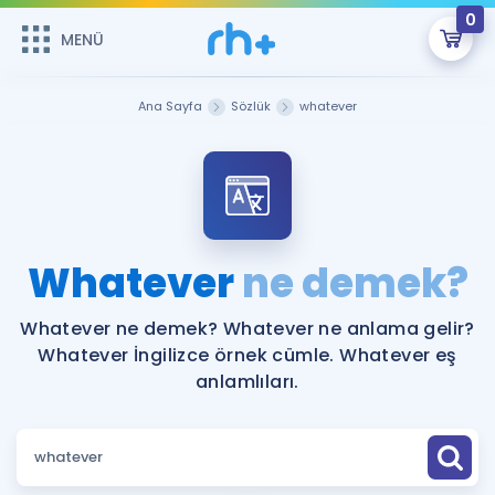
0
MENÜ
MENÜ
Üye Girişi
Ana Sayfa
Sözlük
whatever
Online Dersler
Sepetin Şu An Boş.
Çalışma Paketleri
Remzi Hoca ile seni sınava hazırlayacak onlarca eğitim seni
bekliyor!
Kitaplar ve Kaynaklar
GİRİŞ YAP
Whatever
ne demek?
Katılımcı Görüşleri
Şifremi Hatırlamıyorum
Whatever ne demek? Whatever ne anlama gelir?
Whatever İngilizce örnek cümle. Whatever eş
ÜYE DEĞİLİM
Faydalı Araçlar
anlamlıları.
Ücretsiz Kaynaklar
Blog
İngilizce Gramer
Hakkımızda
Kariyer
Sözlük
Soru & Cevap
İletişim