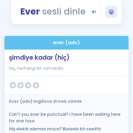
Puan Hesaplama
Ever
sesli dinle
Rehberlik Aracı
ÖSYM Sınav Takvimi
ever (adv)
Kampanyalar
şimdiye kadar (hiç)
Blog
hiç, herhangi bir zamanda
İngilizce Gramer
Ever (adv) ingilizce örnek cümle
Can't you ever be punctual? I have been waiting here
for one hour.
Hiç dakik olamaz mısın? Burada bir saattir