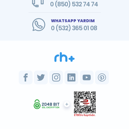
0 (850) 532 74 74
WHATSAPP YARDIM
0 (532) 365 01 08