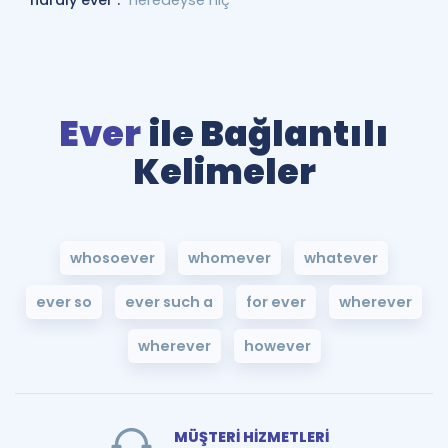
hardly ever :
neredeyse hiç
Ever
ile Bağlantılı
Kelimeler
whosoever
whomever
whatever
ever so
ever such a
for ever
wherever
wherever
however
MÜŞTERİ HİZMETLERİ