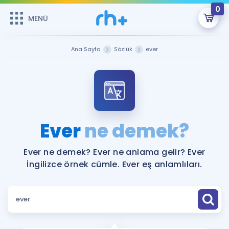
0
MENÜ
MENÜ
Üye Girişi
Ana Sayfa
Sözlük
ever
Online Dersler
Sepetin Şu An Boş.
Çalışma Paketleri
Remzi Hoca ile seni sınava hazırlayacak onlarca eğitim seni
bekliyor!
Kitaplar ve Kaynaklar
GİRİŞ YAP
Ever
ne demek?
Katılımcı Görüşleri
Şifremi Hatırlamıyorum
Ever ne demek? Ever ne anlama gelir? Ever
İngilizce örnek cümle. Ever eş anlamlıları.
ÜYE DEĞİLİM
Faydalı Araçlar
Ücretsiz Kaynaklar
Blog
İngilizce Gramer
Hakkımızda
Kariyer
Sözlük
Soru & Cevap
İletişim