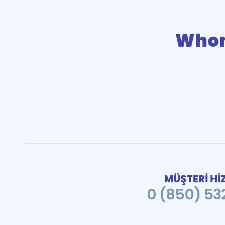
Who
MÜŞTERİ Hİ
0 (850) 532