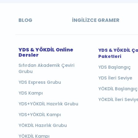
BLOG
İNGILIZCE GRAMER
YDS & YÖKDİL Online
YDS & YÖKDİL Ç
Dersler
Paketleri
Sıfırdan Akademik Çeviri
YDS Başlangıç
Grubu
YDS İleri Seviye
YDS Express Grubu
YÖKDİL Başlangıç
YDS Kampı
YÖKDİL İleri Seviy
YDS+YÖKDİL Hazırlık Grubu
YDS+YÖKDİL Kampı
YÖKDİL Hazırlık Grubu
YÖKDİL Kampı