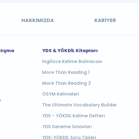
HAKKIMIZDA
KARIYER
alışma
YDS & YÖKDİL Kitapları
İngilizce Kelime Bulmacası
More Than Reading 1
More Than Reading 2
ÖSYM Kelimeleri
e
The Ultimate Vocabulary Builder
YDS - YÖKDİL Kelime Defteri
YDS Deneme Sınavları
YDS-YÖKDİL Soru Tipleri