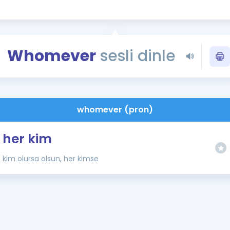
Kampanyalar
Eğitim ve Kitaplar
Blog
Whomever
sesli dinle
YDS - YÖKDİL Tüm S
İngilizce Gram
İngilizce Gramer
whomever (pron)
her kim
kim olursa olsun, her kimse