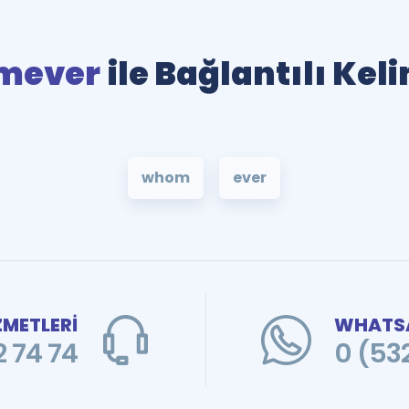
mever
ile Bağlantılı Kel
whom
ever
ZMETLERİ
WHATSA
 74 74
0 (53