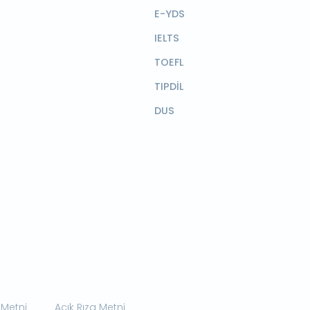
E-YDS
IELTS
TOEFL
TIPDİL
DUS
 Metni
Açık Rıza Metni