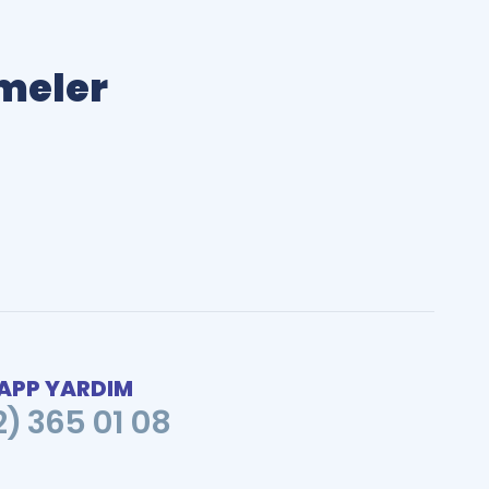
imeler
PP YARDIM
2) 365 01 08