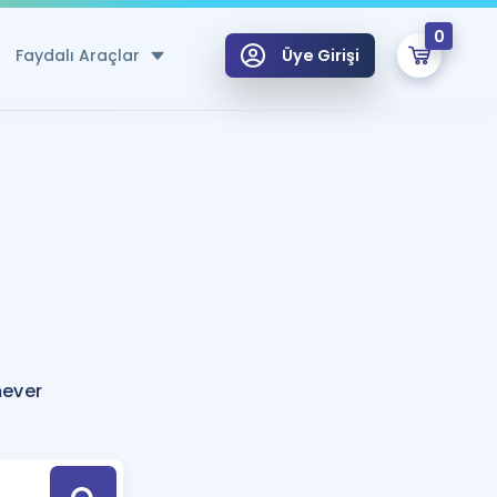
0
Faydalı Araçlar
Üye Girişi
klar
n Ücretsiz Kaynaklar
 için Özel Sözlük
Sepetin Şu An Boş.
ma
uan Hesaplama Aracı
i Hoca ile seni sınava hazırlayacak onlarca eğitim seni bekliyor!
Şifremi Hatırlamıyorum
GİRİŞ YAP
ever
azırlananlar için Öneriler
kvimi
ÜYE DEĞİLİM
arı Tek Takvimde