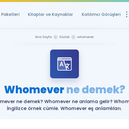
Paketleri
Kitaplar ve Kaynaklar
Katılımcı Görüşleri
Ücretsiz Kayna
Ana Sayfa
Sözlük
whomever
YDS ve YÖKDİL içi
Sözlük
İngilizce Sınavları
Puan Hesapla
Whomever
ne demek?
YDS ve YÖKDİL P
Remz
Rehberlik Aracı
mever ne demek? Whomever ne anlama gelir? Whom
YDS ve YÖKDİL'e H
İngilizce örnek cümle. Whomever eş anlamlıları.
ÖSYM Sınav Ta
Tüm ÖSYM Sınavl