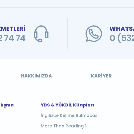
ZMETLERİ
WHATSA
 74 74
0 (53
HAKKIMIZDA
KARIYER
alışma
YDS & YÖKDİL Kitapları
İngilizce Kelime Bulmacası
More Than Reading 1