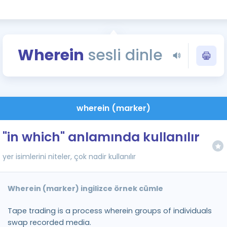
Kampanyalar
Eğitim ve Kitaplar
Blog
Wherein
sesli dinle
YDS - YÖKDİL Tüm S
İngilizce Gram
İngilizce Gramer
wherein (marker)
"in which" anlamında kullanılır
yer isimlerini niteler, çok nadir kullanılır
Wherein (marker) ingilizce örnek cümle
Tape trading is a process wherein groups of individuals
swap recorded media.