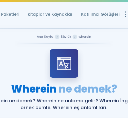
Paketleri
Kitaplar ve Kaynaklar
Katılımcı Görüşleri
Ücretsiz Kayna
Ana Sayfa
Sözlük
wherein
YDS ve YÖKDİL içi
Sözlük
İngilizce Sınavları
Puan Hesapla
Wherein
ne demek?
YDS ve YÖKDİL P
Remz
Rehberlik Aracı
ein ne demek? Wherein ne anlama gelir? Wherein İngi
YDS ve YÖKDİL'e H
örnek cümle. Wherein eş anlamlıları.
ÖSYM Sınav Ta
Tüm ÖSYM Sınavl