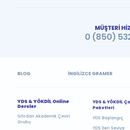
MÜŞTERİ Hİ
0 (850) 532
BLOG
İNGILIZCE GRAMER
YDS & YÖKDİL Online
YDS & YÖKDİL Ç
Dersler
Paketleri
Sıfırdan Akademik Çeviri
YDS Başlangıç
Grubu
YDS İleri Seviye