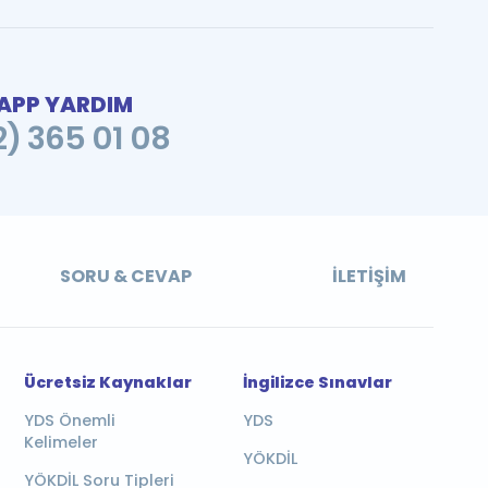
PP YARDIM
2) 365 01 08
SORU & CEVAP
İLETIŞIM
Ücretsiz Kaynaklar
İngilizce Sınavlar
YDS Önemli
YDS
Kelimeler
YÖKDİL
YÖKDİL Soru Tipleri