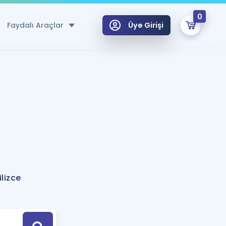
0
Faydalı Araçlar
Üye Girişi
klar
n Ücretsiz Kaynaklar
 için Özel Sözlük
Sepetin Şu An Boş.
ma
uan Hesaplama Aracı
i Hoca ile seni sınava hazırlayacak onlarca eğitim seni bekliyor!
Şifremi Hatırlamıyorum
GİRİŞ YAP
lizce
azırlananlar için Öneriler
kvimi
ÜYE DEĞİLİM
arı Tek Takvimde