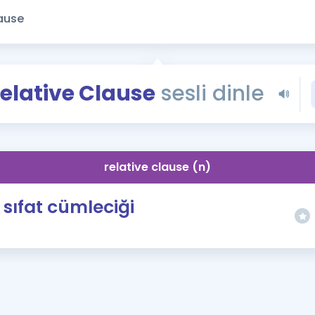
Kampanyalar
Eğitim ve Kitaplar
Blog
YDS - YÖKDİL Tüm S
elative Clause
sesli dinle
İngilizce Gram
İngilizce Gramer
relative clause (n)
sıfat cümleciği