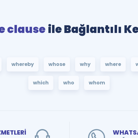
e clause
ile Bağlantılı K
whereby
whose
why
where
which
who
whom
ZMETLERİ
WHATSA