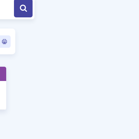
a Özel Fırsatlar
ınavlarla İlgili Haberler
er
 ve Konu Anlatımı