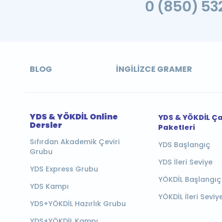
0 (850) 532
BLOG
İNGILIZCE GRAMER
YDS & YÖKDİL Online
YDS & YÖKDİL Ç
Dersler
Paketleri
Sıfırdan Akademik Çeviri
YDS Başlangıç
Grubu
YDS İleri Seviye
YDS Express Grubu
YÖKDİL Başlangıç
YDS Kampı
YÖKDİL İleri Seviy
YDS+YÖKDİL Hazırlık Grubu
YDS+YÖKDİL Kampı