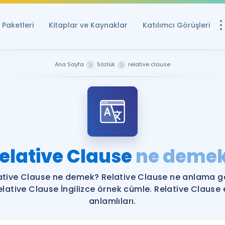
Paketleri
Kitaplar ve Kaynaklar
Katılımcı Görüşleri
Ücretsiz Kayna
Ana Sayfa
Sözlük
relative clause
YDS ve YÖKDİL içi
Sözlük
İngilizce Sınavları
Puan Hesapla
elative Clause
ne deme
YDS ve YÖKDİL P
Remz
Rehberlik Aracı
ative Clause ne demek? Relative Clause ne anlama ge
YDS ve YÖKDİL'e H
elative Clause İngilizce örnek cümle. Relative Clause 
anlamlıları.
ÖSYM Sınav Ta
Tüm ÖSYM Sınavl