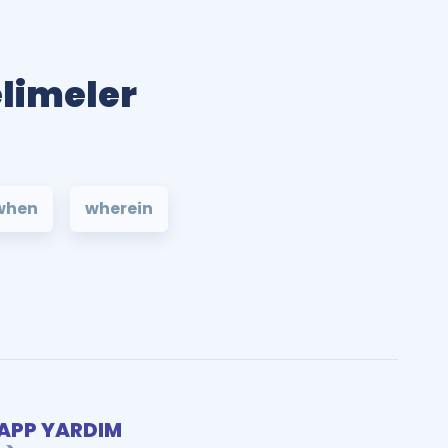
elimeler
when
wherein
PP YARDIM