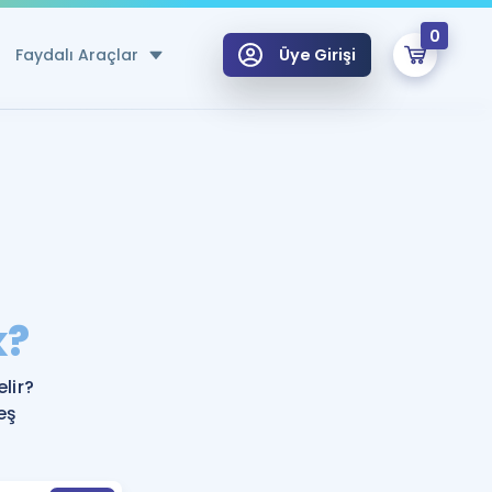
0
Faydalı Araçlar
Üye Girişi
klar
n Ücretsiz Kaynaklar
 için Özel Sözlük
Sepetin Şu An Boş.
ma
k?
uan Hesaplama Aracı
i Hoca ile seni sınava hazırlayacak onlarca eğitim seni bekliyor!
Şifremi Hatırlamıyorum
GİRİŞ YAP
lir?
azırlananlar için Öneriler
eş
kvimi
ÜYE DEĞİLİM
arı Tek Takvimde