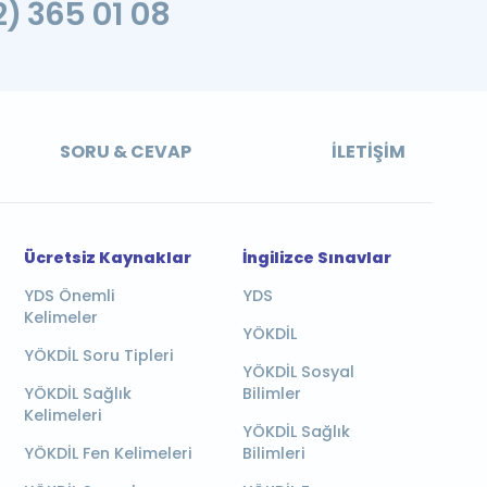
2) 365 01 08
SORU & CEVAP
İLETIŞIM
Ücretsiz Kaynaklar
İngilizce Sınavlar
YDS Önemli
YDS
Kelimeler
YÖKDİL
YÖKDİL Soru Tipleri
YÖKDİL Sosyal
YÖKDİL Sağlık
Bilimler
Kelimeleri
YÖKDİL Sağlık
YÖKDİL Fen Kelimeleri
Bilimleri