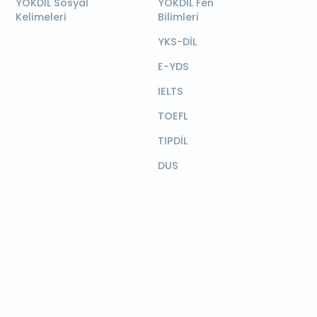
YÖKDİL Sosyal
YÖKDİL Fen
Kelimeleri
Bilimleri
YKS-DİL
E-YDS
IELTS
TOEFL
TIPDİL
DUS