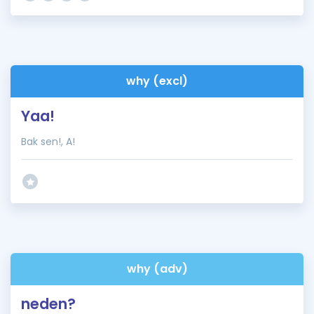
why (excl)
Yaa!
Bak sen!, A!
why (adv)
neden?