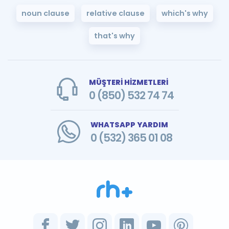
noun clause
relative clause
which's why
that's why
MÜŞTERİ HİZMETLERİ
0 (850) 532 74 74
WHATSAPP YARDIM
0 (532) 365 01 08