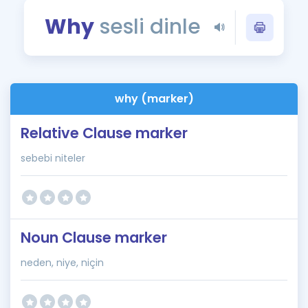
Puan Hesaplama
Why
sesli dinle
Rehberlik Aracı
ÖSYM Sınav Takvimi
why (marker)
Kampanyalar
Relative Clause marker
Blog
sebebi niteler
İngilizce Gramer
Noun Clause marker
neden, niye, niçin