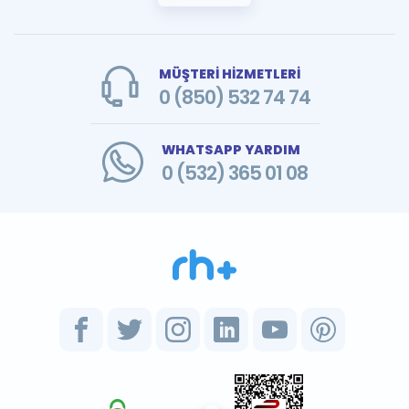
MÜŞTERİ HİZMETLERİ
0 (850) 532 74 74
WHATSAPP YARDIM
0 (532) 365 01 08