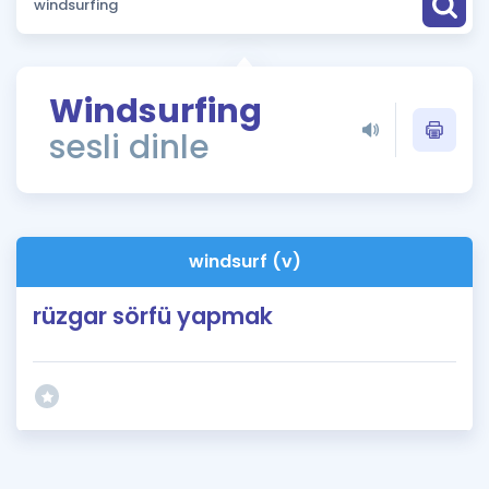
Puan Hesaplama
Rehberlik Aracı
Windsurfing
ÖSYM Sınav Takvimi
sesli dinle
Kampanyalar
Blog
windsurf (v)
İngilizce Gramer
rüzgar sörfü yapmak