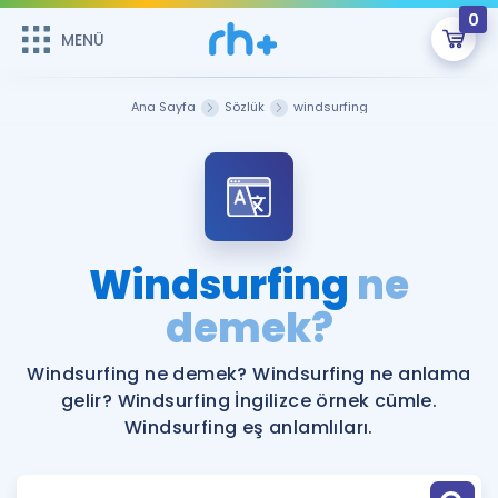
0
MENÜ
MENÜ
Üye Girişi
Ana Sayfa
Sözlük
windsurfing
Online Dersler
Sepetin Şu An Boş.
Çalışma Paketleri
Remzi Hoca ile seni sınava hazırlayacak onlarca eğitim seni
bekliyor!
Kitaplar ve Kaynaklar
GİRİŞ YAP
Windsurfing
ne
Katılımcı Görüşleri
demek?
Şifremi Hatırlamıyorum
ÜYE DEĞİLİM
Faydalı Araçlar
Windsurfing ne demek? Windsurfing ne anlama
gelir? Windsurfing İngilizce örnek cümle.
Ücretsiz Kaynaklar
Blog
İngilizce Gramer
Windsurfing eş anlamlıları.
Hakkımızda
Kariyer
Sözlük
Soru & Cevap
İletişim