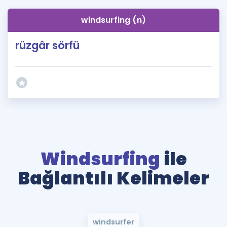
windsurfing (n)
rüzgâr sörfü
Windsurfing
ile
Bağlantılı Kelimeler
windsurfer