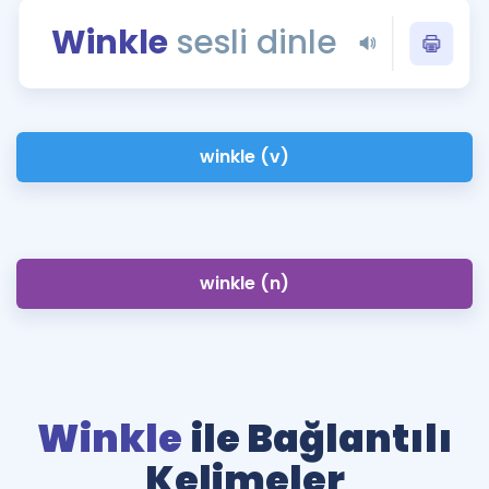
Puan Hesaplama
Winkle
sesli dinle
Rehberlik Aracı
ÖSYM Sınav Takvimi
winkle (v)
Kampanyalar
Blog
İngilizce Gramer
winkle (n)
Winkle
ile Bağlantılı
Kelimeler