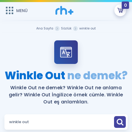
0
MENÜ
MENÜ
Üye Girişi
Ana Sayfa
Sözlük
winkle out
Online Dersler
Sepetin Şu An Boş.
Çalışma Paketleri
Remzi Hoca ile seni sınava hazırlayacak onlarca eğitim seni
bekliyor!
Kitaplar ve Kaynaklar
GİRİŞ YAP
Winkle Out
ne demek?
Katılımcı Görüşleri
Şifremi Hatırlamıyorum
Winkle Out ne demek? Winkle Out ne anlama
gelir? Winkle Out İngilizce örnek cümle. Winkle
ÜYE DEĞİLİM
Faydalı Araçlar
Out eş anlamlıları.
Ücretsiz Kaynaklar
Blog
İngilizce Gramer
Hakkımızda
Kariyer
Sözlük
Soru & Cevap
İletişim