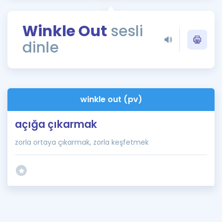
Puan Hesaplama
Winkle Out
sesli
Rehberlik Aracı
dinle
ÖSYM Sınav Takvimi
Kampanyalar
Blog
winkle out (pv)
İngilizce Gramer
açığa çıkarmak
zorla ortaya çıkarmak, zorla keşfetmek