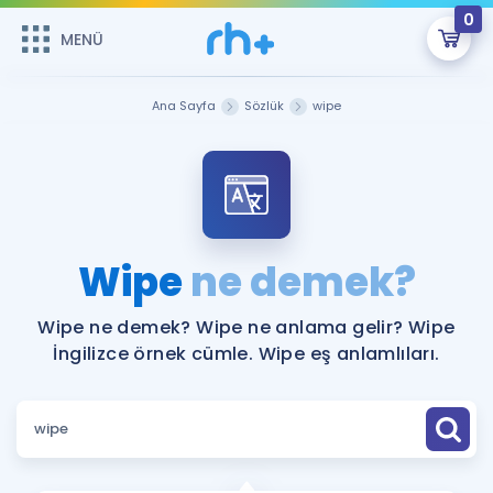
0
MENÜ
MENÜ
Üye Girişi
Ana Sayfa
Sözlük
wipe
Online Dersler
Sepetin Şu An Boş.
Çalışma Paketleri
Remzi Hoca ile seni sınava hazırlayacak onlarca eğitim seni
bekliyor!
Kitaplar ve Kaynaklar
GİRİŞ YAP
Wipe
ne demek?
Katılımcı Görüşleri
Şifremi Hatırlamıyorum
Wipe ne demek? Wipe ne anlama gelir? Wipe
İngilizce örnek cümle. Wipe eş anlamlıları.
ÜYE DEĞİLİM
Faydalı Araçlar
Ücretsiz Kaynaklar
Blog
İngilizce Gramer
Hakkımızda
Kariyer
Sözlük
Soru & Cevap
İletişim