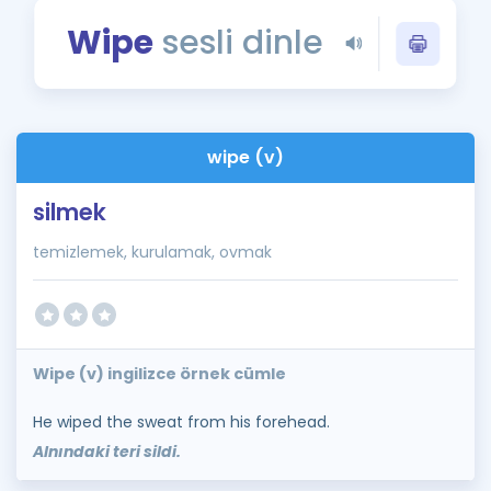
Puan Hesaplama
Wipe
sesli dinle
Rehberlik Aracı
ÖSYM Sınav Takvimi
wipe (v)
Kampanyalar
silmek
Blog
temizlemek, kurulamak, ovmak
İngilizce Gramer
Wipe (v) ingilizce örnek cümle
He wiped the sweat from his forehead.
Alnındaki teri sildi.