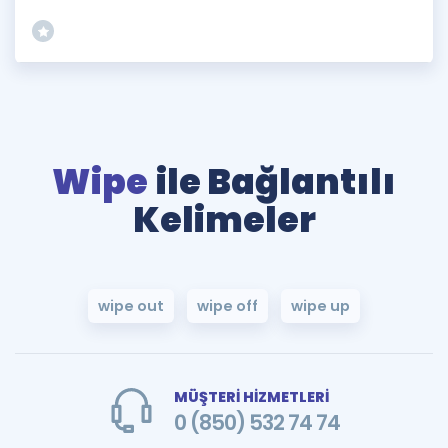
Wipe
ile Bağlantılı
Kelimeler
wipe out
wipe off
wipe up
MÜŞTERİ HİZMETLERİ
0 (850) 532 74 74