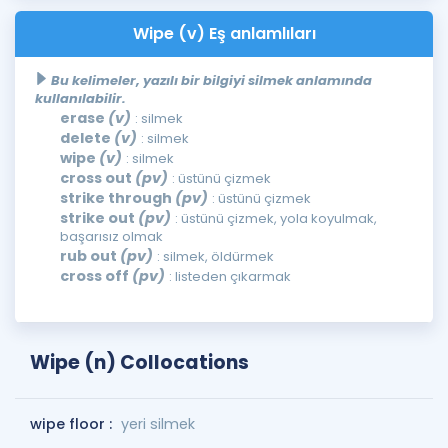
Wipe (v) Eş anlamlıları
Bu kelimeler, yazılı bir bilgiyi silmek anlamında
kullanılabilir.
erase
(v)
: silmek
delete
(v)
: silmek
wipe
(v)
: silmek
cross out
(pv)
: üstünü çizmek
strike through
(pv)
: üstünü çizmek
strike out
(pv)
: üstünü çizmek, yola koyulmak,
başarısız olmak
rub out
(pv)
: silmek, öldürmek
cross off
(pv)
: listeden çıkarmak
Wipe (n) Collocations
wipe floor :
yeri silmek