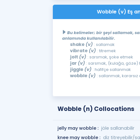
Wobble (v) Eş an
Bu kelimeler; bir şeyi sallamak, 
anlamında kullanılabilir.
shake
(v)
: sallamak
vibrate
(v)
: titremek
jolt
(v)
: sarsmak, şoke etmek
jar
(v)
: sarsmak, (kulağa, göze
jiggle
(v)
: hafifçe sallanmak
wobble
(v)
: sallanmak, kararsız
Wobble (n) Collocations
jelly may wobble :
jöle sallanabilir
knee may wobble :
diz titreyebilir/sa