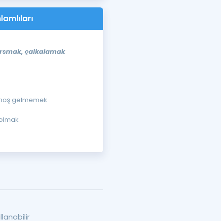
lamlıları
sarsmak, çalkalamak
) hoş gelmemek
 olmak
llanabilir