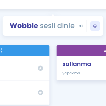
Kampanyalar
Eğitim ve Kitaplar
Blog
Wobble
sesli dinle
YDS - YÖKDİL Tüm S
İngilizce Gram
İngilizce Gramer
v)
w
sallanma
yalpalama