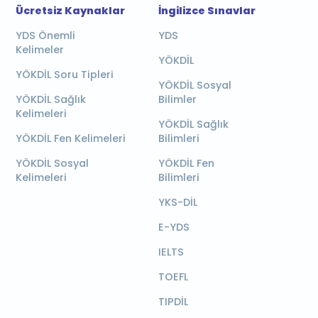
Ücretsiz Kaynaklar
İngilizce Sınavlar
YDS Önemli
YDS
Kelimeler
YÖKDİL
YÖKDİL Soru Tipleri
YÖKDİL Sosyal
YÖKDİL Sağlık
Bilimler
Kelimeleri
YÖKDİL Sağlık
YÖKDİL Fen Kelimeleri
Bilimleri
YÖKDİL Sosyal
YÖKDİL Fen
Kelimeleri
Bilimleri
YKS-DİL
E-YDS
IELTS
TOEFL
TIPDİL