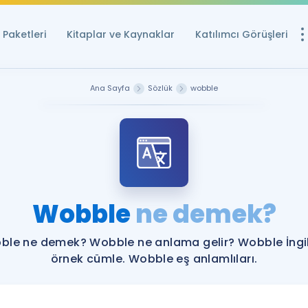
Paketleri
Kitaplar ve Kaynaklar
Katılımcı Görüşleri
Ücretsiz Kayna
Ana Sayfa
Sözlük
wobble
YDS ve YÖKDİL içi
Sözlük
İngilizce Sınavları
Puan Hesapla
Wobble
ne demek?
YDS ve YÖKDİL P
Remz
Rehberlik Aracı
ble ne demek? Wobble ne anlama gelir? Wobble İngil
YDS ve YÖKDİL'e H
örnek cümle. Wobble eş anlamlıları.
ÖSYM Sınav Ta
Tüm ÖSYM Sınavl