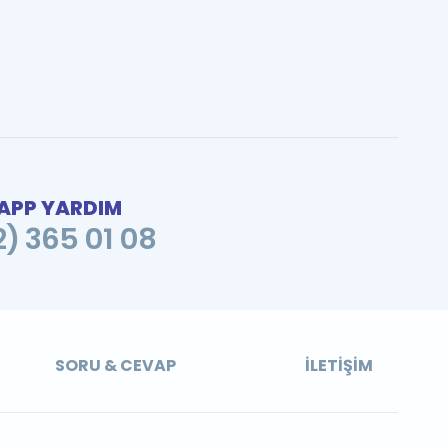
PP YARDIM
2) 365 01 08
SORU & CEVAP
İLETIŞIM