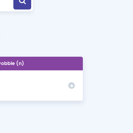
a Özel Fırsatlar
ınavlarla İlgili Haberler
er
 ve Konu Anlatımı
obble (n)