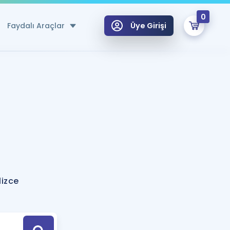
0
Faydalı Araçlar
Üye Girişi
klar
n Ücretsiz Kaynaklar
 için Özel Sözlük
Sepetin Şu An Boş.
ma
uan Hesaplama Aracı
i Hoca ile seni sınava hazırlayacak onlarca eğitim seni bekliyor!
Şifremi Hatırlamıyorum
GİRİŞ YAP
izce
azırlananlar için Öneriler
kvimi
ÜYE DEĞİLİM
arı Tek Takvimde