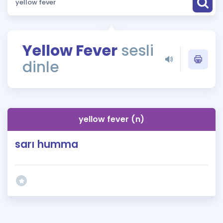
Puan Hesaplama
Rehberlik Aracı
Yellow Fever
sesli
ÖSYM Sınav Takvimi
dinle
Kampanyalar
Blog
yellow fever (n)
İngilizce Gramer
sarı humma