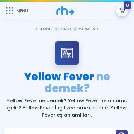
0
MENÜ
MENÜ
Üye Girişi
Ana Sayfa
Sözlük
yellow fever
Online Dersler
Sepetin Şu An Boş.
Çalışma Paketleri
Remzi Hoca ile seni sınava hazırlayacak onlarca eğitim seni
bekliyor!
Kitaplar ve Kaynaklar
GİRİŞ YAP
Yellow Fever
ne
Katılımcı Görüşleri
demek?
Şifremi Hatırlamıyorum
ÜYE DEĞİLİM
Faydalı Araçlar
Yellow Fever ne demek? Yellow Fever ne anlama
gelir? Yellow Fever İngilizce örnek cümle. Yellow
Ücretsiz Kaynaklar
Blog
İngilizce Gramer
Fever eş anlamlıları.
Hakkımızda
Kariyer
Sözlük
Soru & Cevap
İletişim